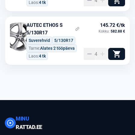
4
Laos:
4 tk
AUTEC ETHOS S
145.72 €/tk
Kokku:
582.88 €
5/130R17
Suverehvid
5/130R17
Tarne:
Alates 2 tööpäeva
4
Laos:
4 tk
MINU
RATTAD.EE