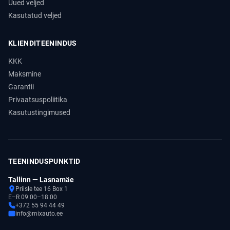
Uued veljed
Kasutatud veljed
KLIENDITEENINDUS
KKK
Maksmine
Garantii
Privaatsuspoliitika
Kasutustingimused
TEENINDUSPUNKTID
Tallinn — Lasnamäe
Priisle tee 16 Box 1
E–R 09:00–18:00
+372 55 94 44 49
info@mixauto.ee