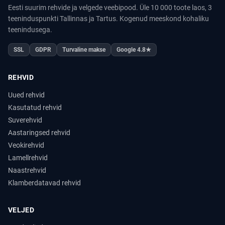
Eesti suurim rehvide ja velgede veebipood. Üle 10 000 toote laos, 3
teeninduspunkti Tallinnas ja Tartus. Kogenud meeskond kohaliku
teenindusega.
SSL
GDPR
Turvaline makse
Google 4.8★
REHVID
Uued rehvid
Kasutatud rehvid
Suverehvid
Aastaringsed rehvid
Veokirehvid
Lamellrehvid
Naastrehvid
Klamberdatavad rehvid
VELJED