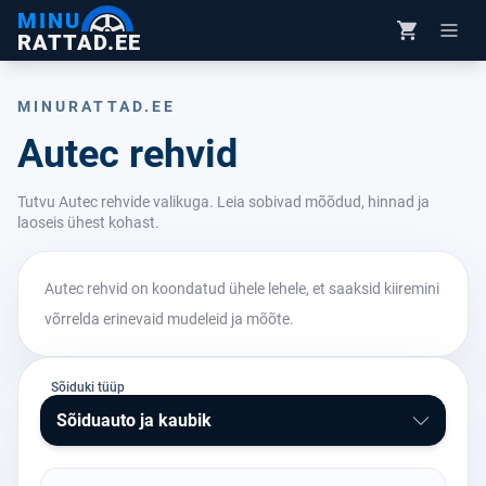
MINU
RATTAD.EE
MINURATTAD.EE
Autec rehvid
Tutvu Autec rehvide valikuga. Leia sobivad mõõdud, hinnad ja
laoseis ühest kohast.
Autec rehvid on koondatud ühele lehele, et saaksid kiiremini
võrrelda erinevaid mudeleid ja mõõte.
Sõiduki tüüp
Sõiduauto ja kaubik