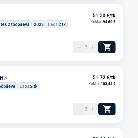
51.30 €/tk
Kokku:
94.60 €
ates 2 tööpäeva
2023
Laos:
2 tk
2
 H
51.72 €/tk
Kokku:
103.44 €
tööpäeva
Laos:
2 tk
2