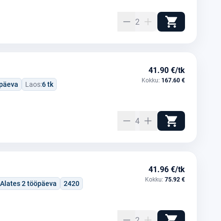
2
41.90 €/tk
Kokku:
167.60 €
öpäeva
Laos:
6 tk
4
41.96 €/tk
Kokku:
75.92 €
Alates 2 tööpäeva
2420
2