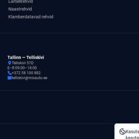
Lamellrehvid
Naastrehvid
Klamberdatavad rehvid
Tallinn — Telliskivi
Telliskivi 57D
E–R 09:00–18:00
+372 58 100 882
telliskivi@mixauto.ee
Kasuta
kasuta