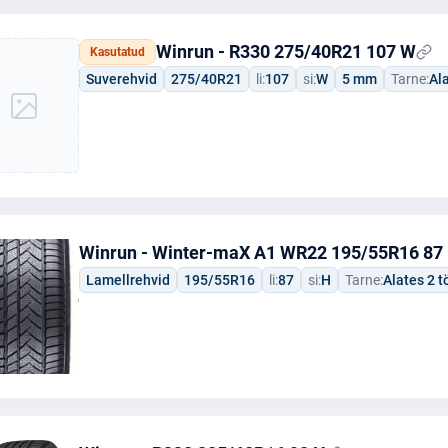
Winrun - R330 275/40R21 107 W
Kasutatud
Suverehvid
275/40R21
li:
107
si:
W
5 mm
Tarne:
Al
Winrun - Winter-maX A1 WR22 195/55R16 87
Lamellrehvid
195/55R16
li:
87
si:
H
Tarne:
Alates 2 