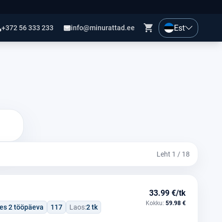
Est
+372 56 333 233
info@minurattad.ee
Leht 1 / 18
33.99 €/tk
Kokku:
59.98 €
tes 2 tööpäeva
117
Laos:
2 tk