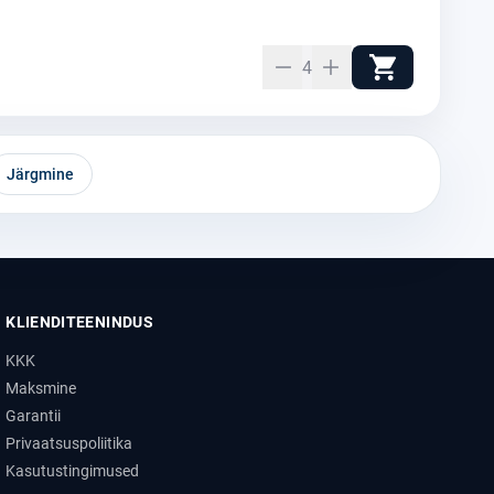
4
Järgmine
KLIENDITEENINDUS
KKK
Maksmine
Garantii
Privaatsuspoliitika
Kasutustingimused