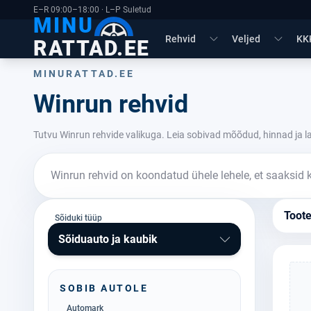
E–R 09:00–18:00 · L–P Suletud
MINU
Rehvid
Veljed
KK
RATTAD.EE
MINURATTAD.EE
Winrun rehvid
Tutvu Winrun rehvide valikuga. Leia sobivad mõõdud, hinnad ja l
Winrun rehvid on koondatud ühele lehele, et saaksid k
Toot
Sõiduki tüüp
Sõiduauto ja kaubik
SOBIB AUTOLE
Automark