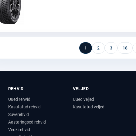
1
2
3
18
REHVID
VELJED
Uued rehvid
Uued veljed
Kasutatud rehvid
Kasutatud veljed
Suverehvid
Aastaringsed rehvid
Veokirehvid