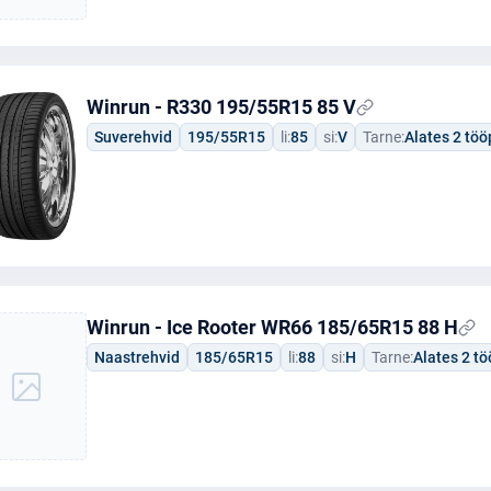
Winrun - R330 195/55R15 85 V
Suverehvid
195/55R15
li:
85
si:
V
Tarne:
Alates 2 tö
Winrun - Ice Rooter WR66 185/65R15 88 H
Naastrehvid
185/65R15
li:
88
si:
H
Tarne:
Alates 2 t