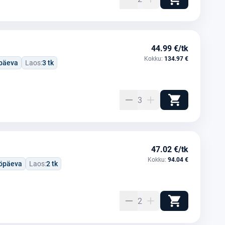
44.99 €/tk
Kokku:
134.97 €
öpäeva
Laos:
3 tk
3
47.02 €/tk
Kokku:
94.04 €
ööpäeva
Laos:
2 tk
2