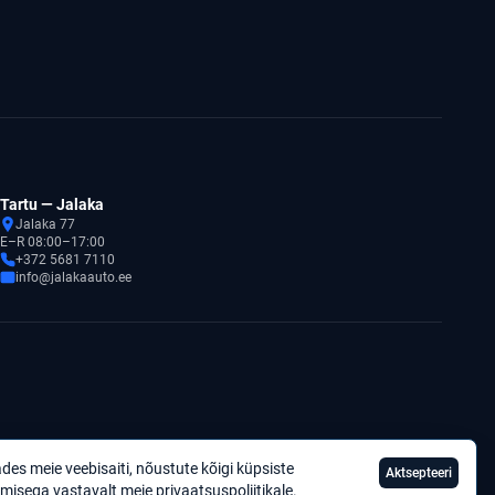
Tartu — Jalaka
Jalaka 77
E–R 08:00–17:00
+372 5681 7110
info@jalakaauto.ee
des meie veebisaiti, nõustute kõigi küpsiste
Aktsepteeri
Privaatsuspoliitika
misega vastavalt meie
privaatsuspoliitikale
.