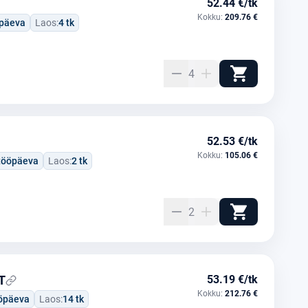
52.44 €/tk
Kokku:
209.76 €
öpäeva
Laos:
4 tk
4
52.53 €/tk
Kokku:
105.06 €
 tööpäeva
Laos:
2 tk
2
T
53.19 €/tk
Kokku:
212.76 €
ööpäeva
Laos:
14 tk