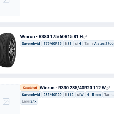
Winrun - R380 175/60R15 81 H
Suverehvid
175/60R15
li:
81
si:
H
Tarne:
Alates 2 tö
Winrun - R330 285/40R20 112 W
Kasutatud
Suverehvid
285/40R20
li:
112
si:
W
4 - 5 mm
Tarne:
Laos:
2 tk