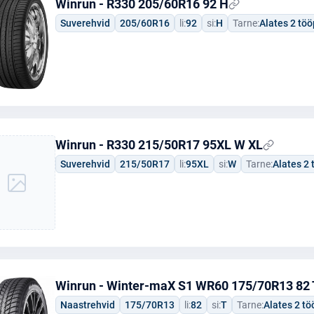
Winrun - R330 205/60R16 92 H
Suverehvid
205/60R16
li:
92
si:
H
Tarne:
Alates 2 tö
Winrun - R330 215/50R17 95XL W XL
Suverehvid
215/50R17
li:
95XL
si:
W
Tarne:
Alates 2
Winrun - Winter-maX S1 WR60 175/70R13 82 
Naastrehvid
175/70R13
li:
82
si:
T
Tarne:
Alates 2 t