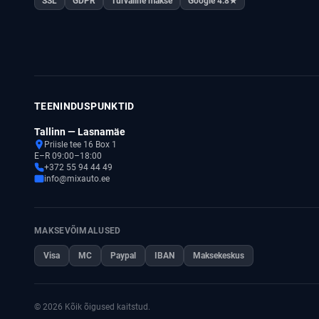
SSL
GDPR
Turvaline makse
Google 4.8★
TEENINDUSPUNKTID
Tallinn — Lasnamäe
Priisle tee 16 Box 1
E–R 09:00–18:00
+372 55 94 44 49
info@mixauto.ee
MAKSEVÕIMALUSED
Visa
MC
Paypal
IBAN
Maksekeskus
© 2026 Kõik õigused kaitstud.