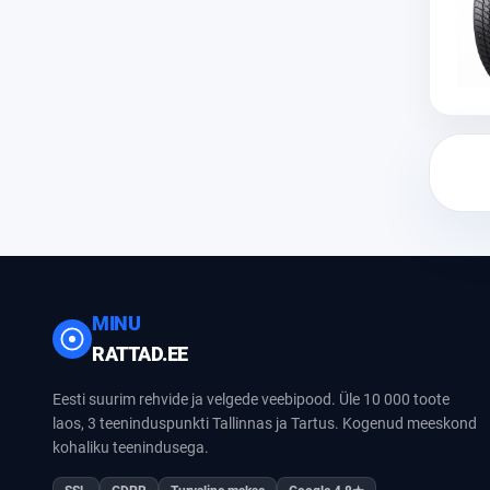
MINU
RATTAD.EE
Eesti suurim rehvide ja velgede veebipood. Üle 10 000 toote
laos, 3 teeninduspunkti Tallinnas ja Tartus. Kogenud meeskond
kohaliku teenindusega.