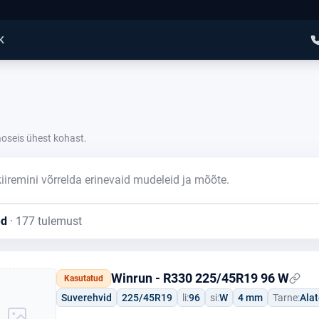
K
aoseis ühest kohast.
iiremini võrrelda erinevaid mudeleid ja mõõte.
ed
· 177 tulemust
Winrun - R330 225/45R19 96 W
Kasutatud
Suverehvid
225/45R19
li:
96
si:
W
4 mm
Tarne:
Ala