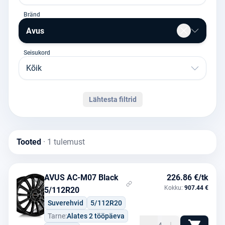
Bränd
Avus
Seisukord
Kõik
Lähtesta filtrid
Tooted
· 1 tulemust
AVUS AC-M07 Black
226.86 €/tk
Kokku:
907.44 €
5/112R20
Suverehvid
5/112R20
Tarne:
Alates 2 tööpäeva