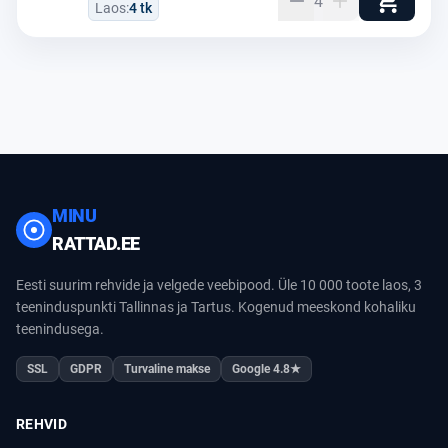
4
Laos:
4 tk
MINU
RATTAD.EE
Eesti suurim rehvide ja velgede veebipood. Üle 10 000 toote laos, 3
teeninduspunkti Tallinnas ja Tartus. Kogenud meeskond kohaliku
teenindusega.
SSL
GDPR
Turvaline makse
Google 4.8★
REHVID