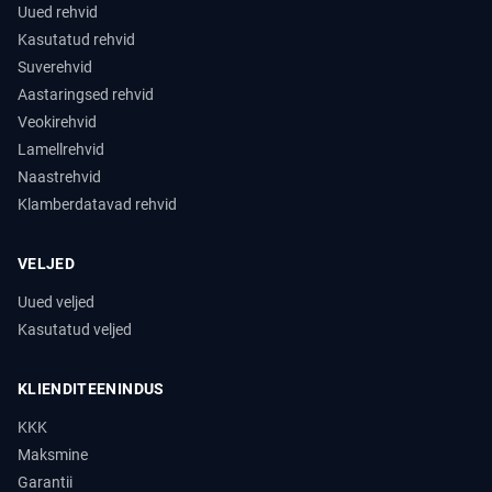
Uued rehvid
Kasutatud rehvid
Suverehvid
Aastaringsed rehvid
Veokirehvid
Lamellrehvid
Naastrehvid
Klamberdatavad rehvid
VELJED
Uued veljed
Kasutatud veljed
KLIENDITEENINDUS
KKK
Maksmine
Garantii