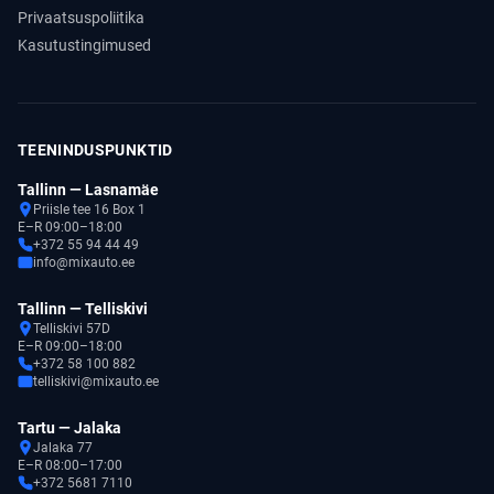
Privaatsuspoliitika
Kasutustingimused
TEENINDUSPUNKTID
Tallinn — Lasnamäe
Priisle tee 16 Box 1
E–R 09:00–18:00
+372 55 94 44 49
info@mixauto.ee
Tallinn — Telliskivi
Telliskivi 57D
E–R 09:00–18:00
+372 58 100 882
telliskivi@mixauto.ee
Tartu — Jalaka
Jalaka 77
E–R 08:00–17:00
+372 5681 7110