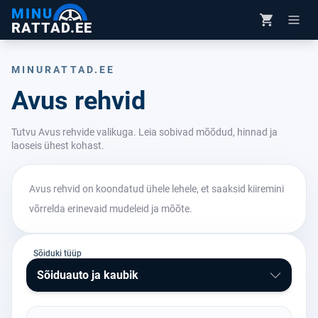
MINU
RATTAD.EE
MINURATTAD.EE
Avus rehvid
Tutvu Avus rehvide valikuga. Leia sobivad mõõdud, hinnad ja
laoseis ühest kohast.
Avus rehvid on koondatud ühele lehele, et saaksid kiiremini
võrrelda erinevaid mudeleid ja mõõte.
Sõiduki tüüp
Sõiduauto ja kaubik