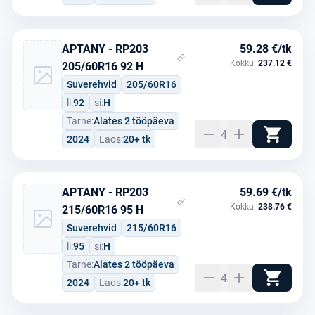
APTANY - RP203
59.28 €/tk
Kokku:
237.12 €
205/60R16 92 H
Suverehvid
205/60R16
li:
92
si:
H
Tarne:
Alates 2 tööpäeva
4
2024
Laos:
20+ tk
APTANY - RP203
59.69 €/tk
Kokku:
238.76 €
215/60R16 95 H
Suverehvid
215/60R16
li:
95
si:
H
Tarne:
Alates 2 tööpäeva
4
2024
Laos:
20+ tk