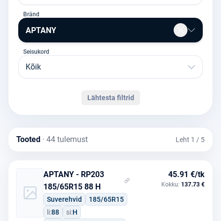
Bränd
APTANY
Seisukord
Kõik
Lähtesta filtrid
Tooted
· 44 tulemust
Leht 1 / 5
APTANY - RP203
45.91 €/tk
Kokku:
137.73 €
185/65R15 88 H
Suverehvid
185/65R15
li:
88
si:
H