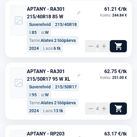
APTANY - RA301
61.21 €/tk
Kokku:
244.84 €
215/40R18 85 W
Suverehvid
215/40R18
li:
85
si:
W
Tarne:
Alates 2 tööpäeva
4
2024
Laos:
6 tk
APTANY - RA301
62.75 €/tk
Kokku:
251.00 €
215/50R17 95 W XL
Suverehvid
215/50R17
li:
95
si:
W
Tarne:
Alates 2 tööpäeva
4
2024
Laos:
13 tk
APTANY - RP203
63.17 €/tk