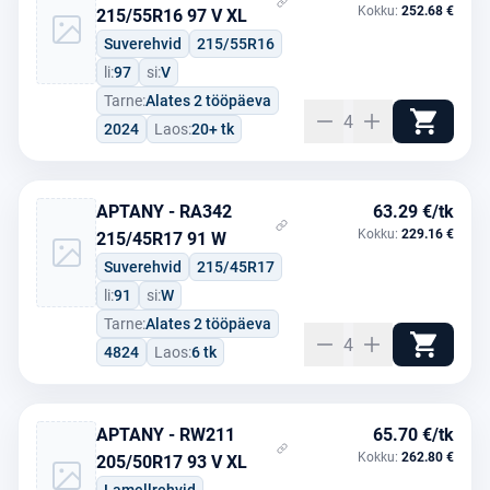
Kokku:
252.68 €
215/55R16 97 V XL
Suverehvid
215/55R16
li:
97
si:
V
Tarne:
Alates 2 tööpäeva
4
2024
Laos:
20+ tk
APTANY - RA342
63.29 €/tk
Kokku:
229.16 €
215/45R17 91 W
Suverehvid
215/45R17
li:
91
si:
W
Tarne:
Alates 2 tööpäeva
4
4824
Laos:
6 tk
APTANY - RW211
65.70 €/tk
Kokku:
262.80 €
205/50R17 93 V XL