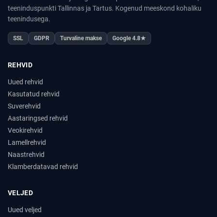
teeninduspunkti Tallinnas ja Tartus. Kogenud meeskond kohaliku
teenindusega.
SSL
GDPR
Turvaline makse
Google 4.8★
REHVID
Uued rehvid
Kasutatud rehvid
Suverehvid
Aastaringsed rehvid
Veokirehvid
Lamellrehvid
Naastrehvid
Klamberdatavad rehvid
VELJED
Uued veljed