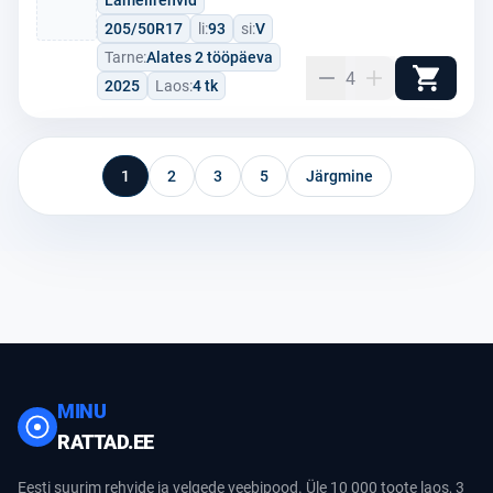
Lamellrehvid
205/50R17
li:
93
si:
V
Tarne:
Alates 2 tööpäeva
4
2025
Laos:
4 tk
1
2
3
5
Järgmine
MINU
RATTAD.EE
Eesti suurim rehvide ja velgede veebipood. Üle 10 000 toote laos, 3