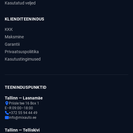
Kasutatud veljed
KLIENDITEENINDUS
KKK
Maksmine
Garantii
Privaatsuspoliitika
Kasutustingimused
TEENINDUSPUNKTID
Tallinn — Lasnamäe
Priisle tee 16 Box 1
E–R 09:00–18:00
+372 55 94 44 49
info@mixauto.ee
Tallinn — Telliskivi