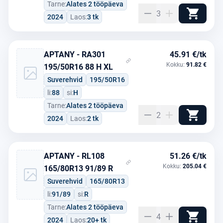
Tarne:
Alates 2 tööpäeva
3
2024
Laos:
3 tk
APTANY - RA301
45.91 €/tk
Kokku:
91.82 €
195/50R16 88 H XL
Suverehvid
195/50R16
li:
88
si:
H
Tarne:
Alates 2 tööpäeva
2
2024
Laos:
2 tk
APTANY - RL108
51.26 €/tk
Kokku:
205.04 €
165/80R13 91/89 R
Suverehvid
165/80R13
li:
91/89
si:
R
Tarne:
Alates 2 tööpäeva
4
2024
Laos:
20+ tk