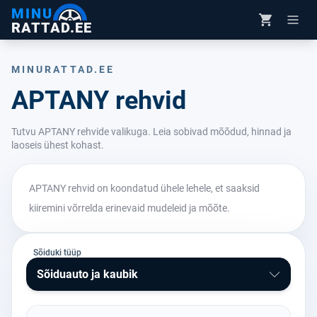
MINU
RATTAD.EE
MINURATTAD.EE
APTANY rehvid
Tutvu APTANY rehvide valikuga. Leia sobivad mõõdud, hinnad ja
laoseis ühest kohast.
APTANY rehvid on koondatud ühele lehele, et saaksid
kiiremini võrrelda erinevaid mudeleid ja mõõte.
Sõiduki tüüp
Sõiduauto ja kaubik