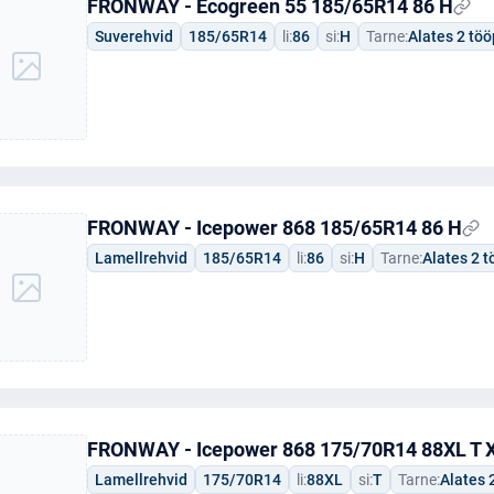
FRONWAY - Ecogreen 55 185/65R14 86 H
Suverehvid
185/65R14
li:
86
si:
H
Tarne:
Alates 2 tö
FRONWAY - Icepower 868 185/65R14 86 H
Lamellrehvid
185/65R14
li:
86
si:
H
Tarne:
Alates 2 
FRONWAY - Icepower 868 175/70R14 88XL T 
Lamellrehvid
175/70R14
li:
88XL
si:
T
Tarne:
Alates 