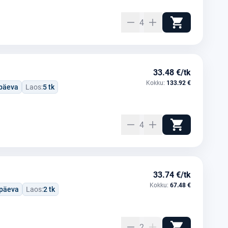
4
33.48 €/tk
Kokku:
133.92 €
öpäeva
Laos:
5 tk
4
33.74 €/tk
Kokku:
67.48 €
öpäeva
Laos:
2 tk
2