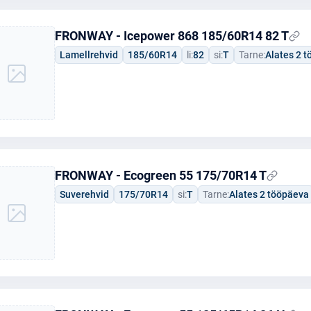
FRONWAY - Icepower 868 185/60R14 82 T
Lamellrehvid
185/60R14
li:
82
si:
T
Tarne:
Alates 2 
FRONWAY - Ecogreen 55 175/70R14 T
Suverehvid
175/70R14
si:
T
Tarne:
Alates 2 tööpäeva