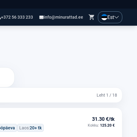
Est
+372 56 333 233
info@minurattad.ee
Leht 1 / 18
31.30 €/tk
Kokku:
125.20 €
tööpäeva
Laos:
20+ tk