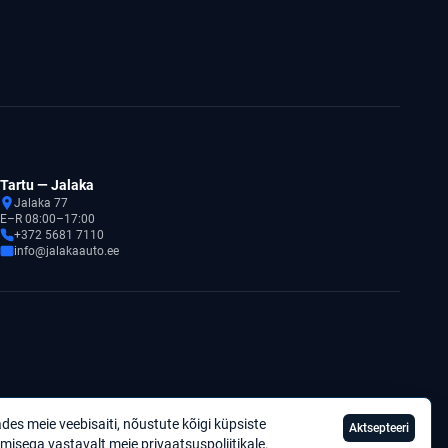
Tartu — Jalaka
Jalaka 77
E–R 08:00–17:00
+372 5681 7110
info@jalakaauto.ee
des meie veebisaiti, nõustute kõigi küpsiste
Aktsepteeri
Privaatsuspoliitika
misega vastavalt meie
privaatsuspoliitikale
.