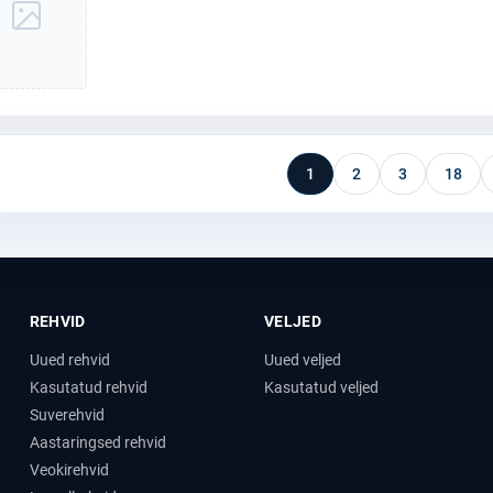
1
2
3
18
REHVID
VELJED
Uued rehvid
Uued veljed
Kasutatud rehvid
Kasutatud veljed
Suverehvid
Aastaringsed rehvid
Veokirehvid