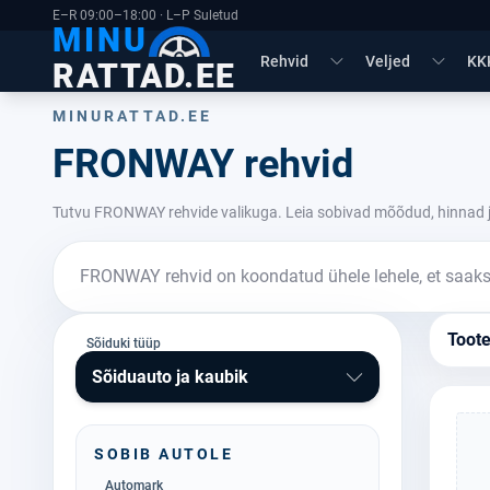
E–R 09:00–18:00 · L–P Suletud
MINU
Rehvid
Veljed
KK
RATTAD.EE
MINURATTAD.EE
FRONWAY rehvid
Tutvu FRONWAY rehvide valikuga. Leia sobivad mõõdud, hinnad j
FRONWAY rehvid on koondatud ühele lehele, et saaksid
Toot
Sõiduki tüüp
Sõiduauto ja kaubik
SOBIB AUTOLE
Automark