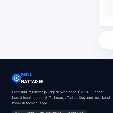
MINU
RATTAD.EE
Eesti suurim rehvide ja velgede veebipood. Üle 10 000 toote
laos, 3 teeninduspunkti Tallinnas ja Tartus. Kogenud meeskond
kohaliku teenindusega.