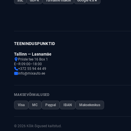
SSL
GDPR
Turvaline makse
Google 4.8★
TEENINDUSPUNKTID
Tallinn — Lasnamäe
Priisle tee 16 Box 1
E–R 09:00–18:00
+372 55 94 44 49
info@mixauto.ee
MAKSEVÕIMALUSED
Visa
MC
Paypal
IBAN
Maksekeskus
© 2026 Kõik õigused kaitstud.