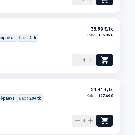
33.99 €/tk
Kokku:
135.96 €
tööpäeva
Laos:
4 tk
4
34.41 €/tk
Kokku:
137.64 €
tööpäeva
Laos:
20+ tk
4