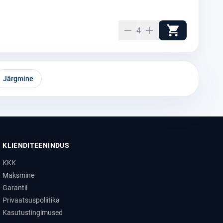
4
Järgmine
KLIENDITEENINDUS
KKK
Maksmine
Garantii
Privaatsuspoliitika
Kasutustingimused