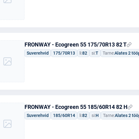
FRONWAY - Ecogreen 55 175/70R13 82 T
Suverehvid
175/70R13
li:
82
si:
T
Tarne:
Alates 2 tö
FRONWAY - Ecogreen 55 185/60R14 82 H
Suverehvid
185/60R14
li:
82
si:
H
Tarne:
Alates 2 tö