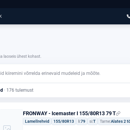
K
a laoseis ühest kohast.
 kiiremini võrrelda erinevaid mudeleid ja mõõte.
ed
· 176 tulemust
FRONWAY - Icemaster I 155/80R13 79 T
Lamellrehvid
155/80R13
li:
79
si:
T
Tarne:
Alates 2 