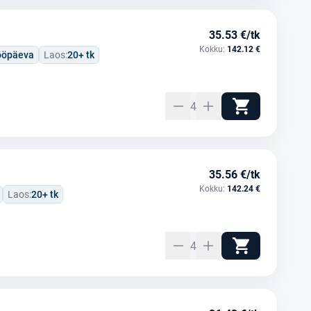
35.53 €/tk
Kokku:
142.12 €
tööpäeva
Laos:
20+ tk
4
35.56 €/tk
Kokku:
142.24 €
Laos:
20+ tk
4