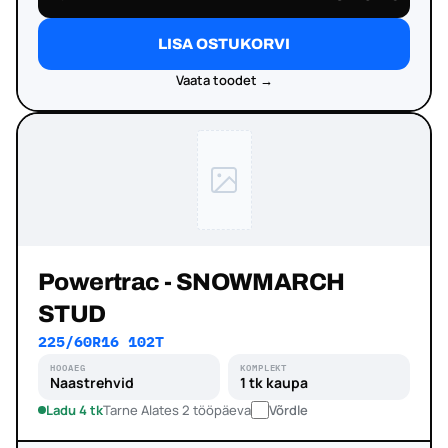
LISA OSTUKORVI
Vaata toodet →
Powertrac - SNOWMARCH
STUD
225/60R16 102T
HOOAEG
KOMPLEKT
Naastrehvid
1 tk kaupa
Ladu 4 tk
Tarne Alates 2 tööpäeva
Võrdle