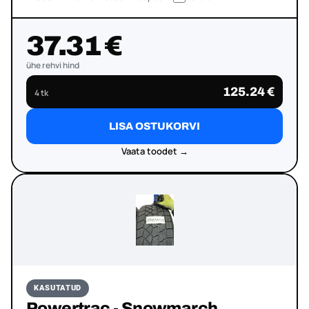
37.31 €
ühe rehvi hind
125.24 €
4 tk
LISA OSTUKORVI
Vaata toodet →
KASUTATUD
Powertrac - Snowmarch