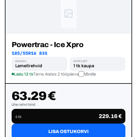
Powertrac - Ice Xpro
185/55R16 83S
HOOAEG
KOMPLEKT
Lamellrehvid
1 tk kaupa
Ladu 12 tk
Tarne Alates 2 tööpäeva
Võrdle
63.29 €
ühe rehvi hind
229.16 €
4 tk
LISA OSTUKORVI