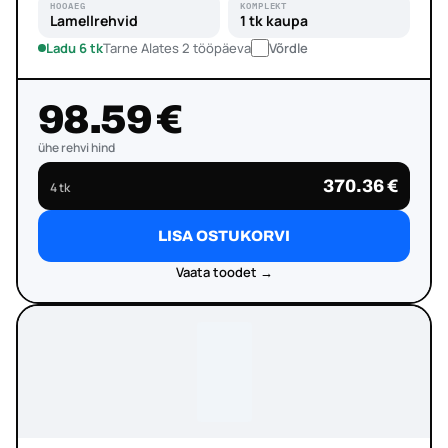
HOOAEG
KOMPLEKT
Lamellrehvid
1 tk kaupa
Ladu 6 tk
Tarne Alates 2 tööpäeva
Võrdle
98.59 €
ühe rehvi hind
370.36 €
4 tk
LISA OSTUKORVI
Vaata toodet →