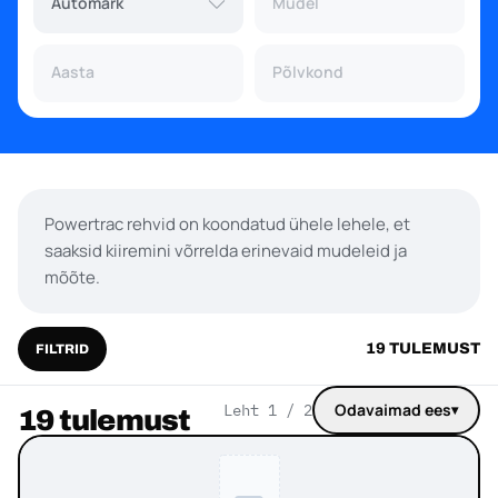
Automark
Mudel
Aasta
Põlvkond
Aasta
Põlvkond
Powertrac rehvid on koondatud ühele lehele, et
saaksid kiiremini võrrelda erinevaid mudeleid ja
mõõte.
19 TULEMUST
FILTRID
Odavaimad ees
Leht 1 / 2
▾
19 tulemust
Järjesta tooted