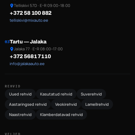
Telliskivi 57D · E–R 09:00–18:00
+372 58 100 882
telliskivi@mixauto.ee
Tartu — Jalaka
03
Jalaka 77 · E–R 08:00–17:00
+372 5681 7110
info@jalakaauto.ee
REHVID
Uued rehvid
Kasutatud rehvid
Suverehvid
Aastaringsed rehvid
Veokirehvid
Lamellrehvid
Naastrehvid
Klamberdatavad rehvid
VELJED