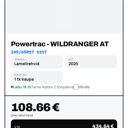
Powertrac - WILDRANGER AT
245/65R17 111T
HOOAEG
DOT
Lamellrehvid
2025
KOMPLEKT
1 tk kaupa
Ladu 16 tk
Tarne Alates 2 tööpäeva
Võrdle
108.66 €
ühe rehvi hind
434.64 €
4 tk