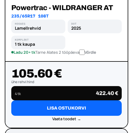
Powertrac - WILDRANGER AT
235/65R17 108T
HOOAEG
DOT
Lamellrehvid
2025
KOMPLEKT
1 tk kaupa
Ladu 20+ tk
Tarne Alates 2 tööpäeva
Võrdle
105.60 €
ühe rehvi hind
422.40 €
4 tk
LISA OSTUKORVI
Vaata toodet →