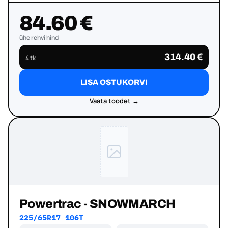
84.60 €
ühe rehvi hind
314.40 €
4 tk
LISA OSTUKORVI
Vaata toodet →
Powertrac - SNOWMARCH
225/65R17 106T