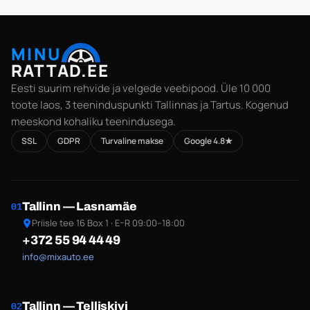
MINU
RATTAD.EE
Eesti suurim rehvide ja velgede veebipood. Üle 10 000
toote laos, 3 teeninduspunkti Tallinnas ja Tartus. Kogenud
meeskond kohaliku teenindusega.
SSL
GDPR
Turvaline makse
Google 4.8★
Tallinn — Lasnamäe
01
Priisle tee 16 Box 1 · E–R 09:00–18:00
+372 55 94 44 49
info@mixauto.ee
Tallinn — Telliskivi
02