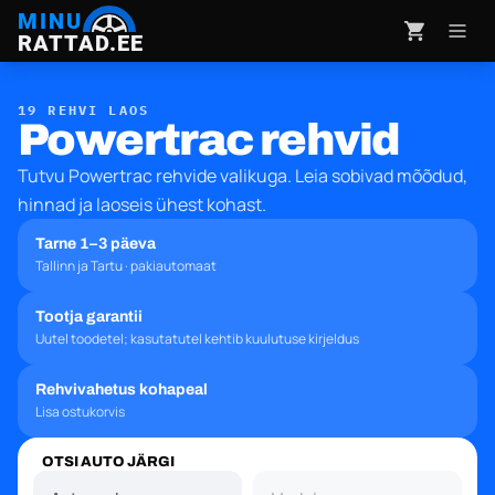
MINU
RATTAD.EE
19 REHVI LAOS
Powertrac rehvid
Tutvu Powertrac rehvide valikuga. Leia sobivad mõõdud,
hinnad ja laoseis ühest kohast.
Tarne 1–3 päeva
Tallinn ja Tartu · pakiautomaat
Tootja garantii
Uutel toodetel; kasutatutel kehtib kuulutuse kirjeldus
Rehvivahetus kohapeal
Lisa ostukorvis
OTSI AUTO JÄRGI
Automark
Mudel