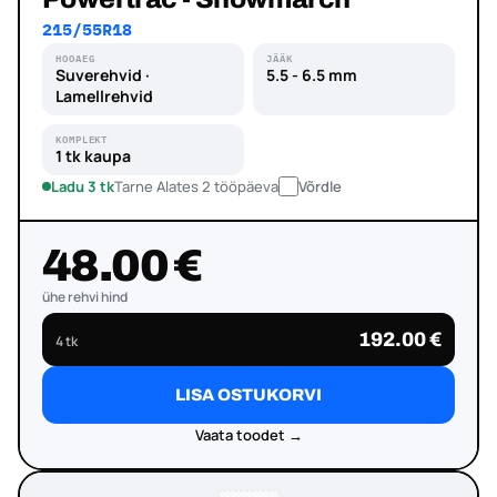
215/55R18
HOOAEG
JÄÄK
Suverehvid ·
5.5 - 6.5 mm
Lamellrehvid
KOMPLEKT
1 tk kaupa
Ladu 3 tk
Tarne Alates 2 tööpäeva
Võrdle
48.00 €
ühe rehvi hind
192.00 €
4 tk
LISA OSTUKORVI
Vaata toodet →