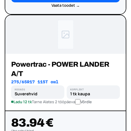
Vaata toodet →
Powertrac - POWER LANDER
A/T
275/65R17 115T owl
HOOAEG
KOMPLEKT
Suverehvid
1 tk kaupa
Ladu 12 tk
Tarne Alates 2 tööpäeva
Võrdle
83.94 €
ühe rehvi hind