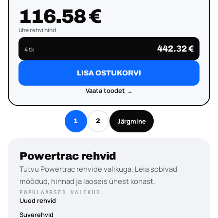
116.58 €
ühe rehvi hind
442.32 €
4 tk
LISA OSTUKORVI
Vaata toodet →
Järgmine
1
2
Powertrac rehvid
Tutvu Powertrac rehvide valikuga. Leia sobivad
mõõdud, hinnad ja laoseis ühest kohast.
POPULAARSED VALIKUD
Uued rehvid
Suverehvid