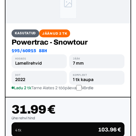
KASUTATUD
JÄÄNUD 2 TK
Powertrac - Snowtour
195/60R15 88H
HOOAEG
JÄÄK
Lamellrehvid
7 mm
DOT
KOMPLEKT
2022
1 tk kaupa
Ladu 2 tk
Tarne Alates 2 tööpäeva
Võrdle
31.99 €
ühe rehvi hind
103.96 €
4 tk