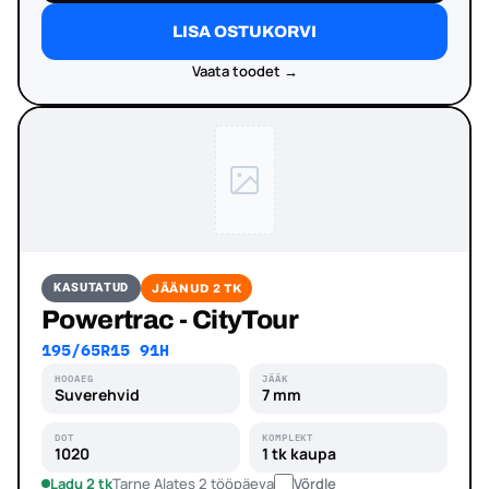
LISA OSTUKORVI
Vaata toodet →
KASUTATUD
JÄÄNUD 2 TK
Powertrac - CityTour
195/65R15 91H
HOOAEG
JÄÄK
Suverehvid
7 mm
DOT
KOMPLEKT
1020
1 tk kaupa
Ladu 2 tk
Tarne Alates 2 tööpäeva
Võrdle