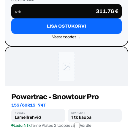
311.76 €
4 tk
LISA OSTUKORVI
Vaata toodet →
Powertrac - Snowtour Pro
155/60R15 74T
HOOAEG
KOMPLEKT
Lamellrehvid
1 tk kaupa
Ladu 4 tk
Tarne Alates 2 tööpäeva
Võrdle