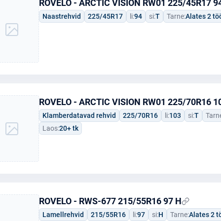
ROVELO - ARCTIC VISION RW01 225/45R17 94
Naastrehvid
225/45R17
li:
94
si:
T
Tarne:
Alates 2 t
ROVELO - ARCTIC VISION RW01 225/70R16 1
Klamberdatavad rehvid
225/70R16
li:
103
si:
T
Tarn
Laos:
20+ tk
ROVELO - RWS-677 215/55R16 97 H
Lamellrehvid
215/55R16
li:
97
si:
H
Tarne:
Alates 2 