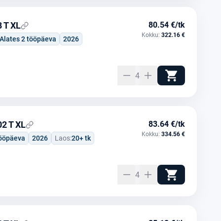
 T XL
80.54 €/tk
Kokku:
322.16 €
Alates 2 tööpäeva
2026
4
2 T XL
83.64 €/tk
Kokku:
334.56 €
tööpäeva
2026
Laos:
20+ tk
4