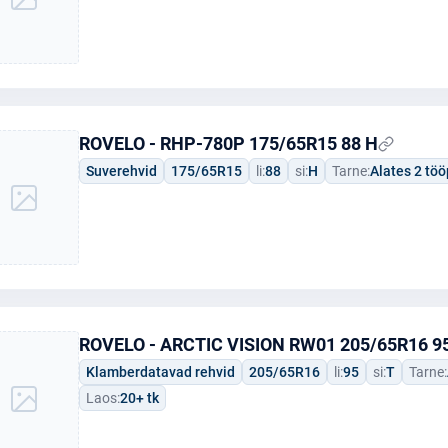
ROVELO - RHP-780P 175/65R15 88 H
Suverehvid
175/65R15
li:
88
si:
H
Tarne:
Alates 2 tö
ROVELO - ARCTIC VISION RW01 205/65R16 95
Klamberdatavad rehvid
205/65R16
li:
95
si:
T
Tarne:
Laos:
20+ tk