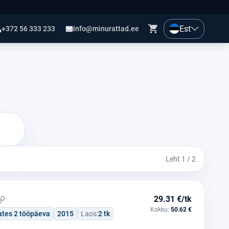
Est
+372 56 333 233
info@minurattad.ee
Leht 1 / 2
29.31 €/tk
Kokku:
50.62 €
ates 2 tööpäeva
2015
Laos:
2 tk