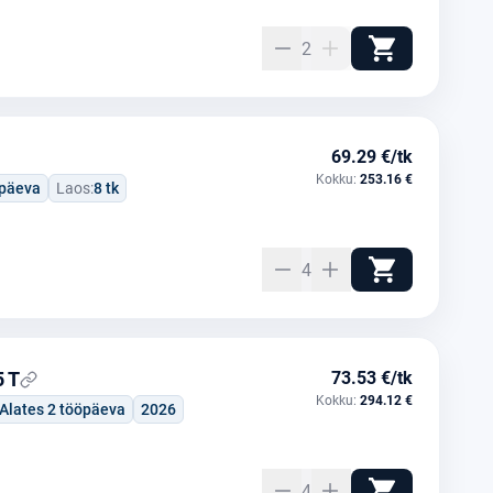
2
69.29 €/tk
Kokku:
253.16 €
öpäeva
Laos:
8 tk
4
 T
73.53 €/tk
Kokku:
294.12 €
Alates 2 tööpäeva
2026
4