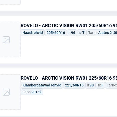
ROVELO - ARCTIC VISION RW01 205/60R16 96
Naastrehvid
205/60R16
li:
96
si:
T
Tarne:
Alates 2 t
ROVELO - ARCTIC VISION RW01 225/60R16 98
Klamberdatavad rehvid
225/60R16
li:
98
si:
T
Tarne:
Laos:
20+ tk