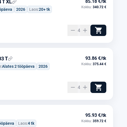
 T XL
85.18 €/tk
Kokku:
340.72 €
ööpäeva
2026
Laos:
20+ tk
4
03 T
93.86 €/tk
Kokku:
375.44 €
e:
Alates 2 tööpäeva
2026
4
95.93 €/tk
Kokku:
359.72 €
tööpäeva
Laos:
4 tk