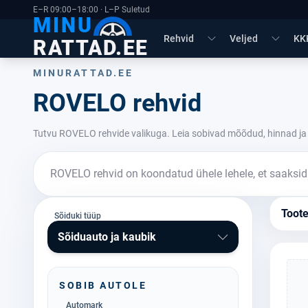
E–R 09:00–18:00 · L–P Suletud
MINU
Rehvid
Veljed
KK
RATTAD.EE
MINURATTAD.EE
ROVELO rehvid
Tutvu ROVELO rehvide valikuga. Leia sobivad mõõdud, hinnad ja 
ROVELO rehvid on koondatud ühele lehele, et saaksid 
Toot
Sõiduki tüüp
Sõiduauto ja kaubik
SOBIB AUTOLE
Automark