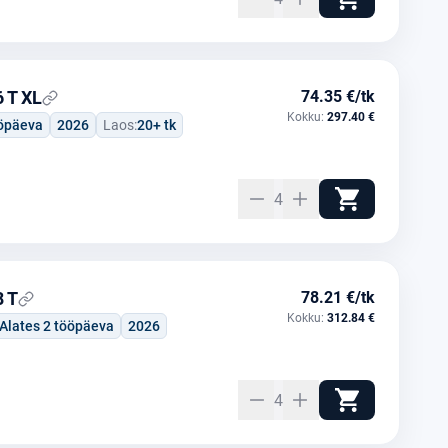
 T XL
74.35 €/tk
Kokku:
297.40 €
ööpäeva
2026
Laos:
20+ tk
4
 T
78.21 €/tk
Kokku:
312.84 €
Alates 2 tööpäeva
2026
4