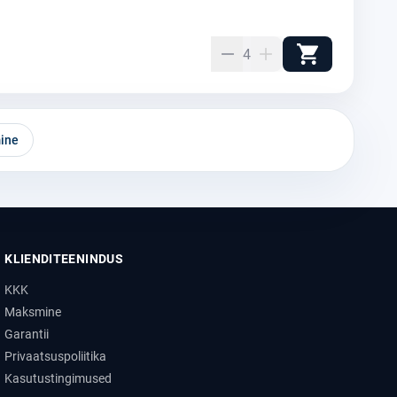
4
ine
KLIENDITEENINDUS
KKK
Maksmine
Garantii
Privaatsuspoliitika
Kasutustingimused