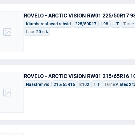
ROVELO - ARCTIC VISION RW01 225/50R17 98
Klamberdatavad rehvid
225/50R17
li:
98
si:
T
Tarne:
Laos:
20+ tk
ROVELO - ARCTIC VISION RW01 215/65R16 10
Naastrehvid
215/65R16
li:
102
si:
T
Tarne:
Alates 2 