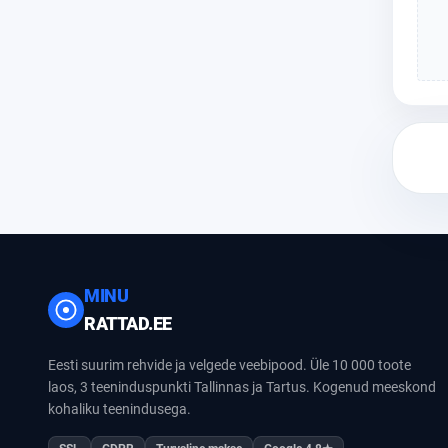
MINU
RATTAD.EE
Eesti suurim rehvide ja velgede veebipood. Üle 10 000 toote
laos, 3 teeninduspunkti Tallinnas ja Tartus. Kogenud meeskond
kohaliku teenindusega.