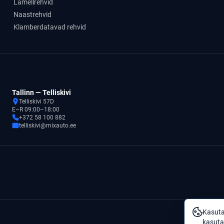
Lamellrehvid
Naastrehvid
Klamberdatavad rehvid
Tallinn — Telliskivi
Telliskivi 57D
E–R 09:00–18:00
+372 58 100 882
telliskivi@mixauto.ee
Kasuta
kasuta