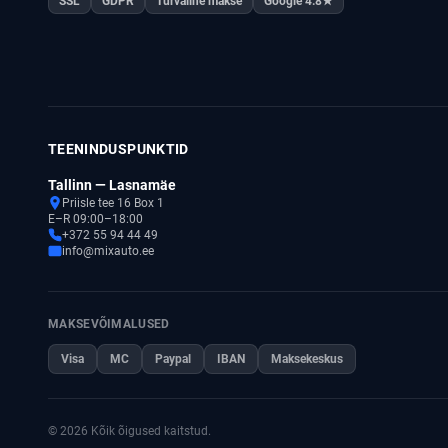
SSL
GDPR
Turvaline makse
Google 4.8★
TEENINDUSPUNKTID
Tallinn — Lasnamäe
Priisle tee 16 Box 1
E–R 09:00–18:00
+372 55 94 44 49
info@mixauto.ee
MAKSEVÕIMALUSED
Visa
MC
Paypal
IBAN
Maksekeskus
© 2026 Kõik õigused kaitstud.