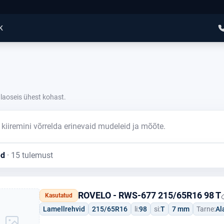
K
laoseis ühest kohast.
kiiremini võrrelda erinevaid mudeleid ja mõõte.
ed
· 15 tulemust
ROVELO - RWS-677 215/65R16 98 T
Kasutatud
Lamellrehvid
215/65R16
li:
98
si:
T
7 mm
Tarne:
Al