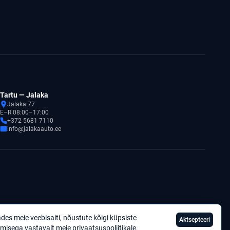
Tartu — Jalaka
Jalaka 77
E–R 08:00–17:00
+372 5681 7110
info@jalakaauto.ee
des meie veebisaiti, nõustute kõigi küpsiste
Aktsepteeri
Privaatsuspoliitika
misega vastavalt meie
privaatsuspoliitikale
.