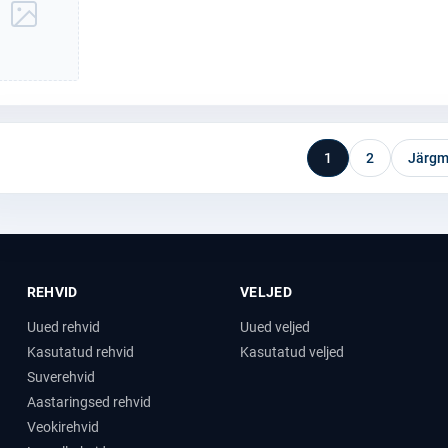
1
2
Järgm
REHVID
VELJED
Uued rehvid
Uued veljed
Kasutatud rehvid
Kasutatud veljed
Suverehvid
Aastaringsed rehvid
Veokirehvid