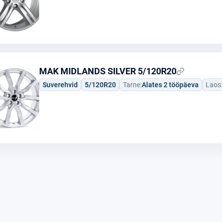
MAK MIDLANDS SILVER 5/120R20
Suverehvid
5/120R20
Tarne:
Alates 2 tööpäeva
Laos