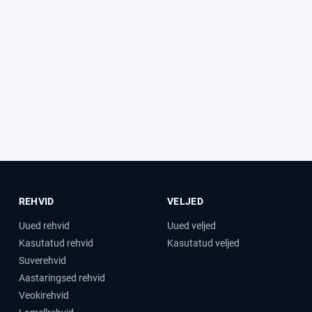
REHVID
VELJED
Uued rehvid
Uued veljed
Kasutatud rehvid
Kasutatud veljed
Suverehvid
Aastaringsed rehvid
Veokirehvid