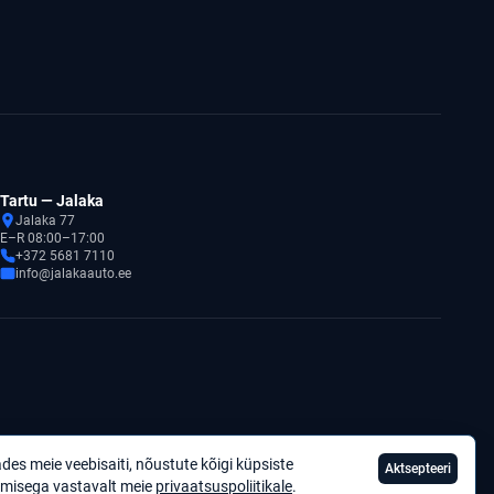
Tartu — Jalaka
Jalaka 77
E–R 08:00–17:00
+372 5681 7110
info@jalakaauto.ee
des meie veebisaiti, nõustute kõigi küpsiste
Aktsepteeri
Privaatsuspoliitika
misega vastavalt meie
privaatsuspoliitikale
.