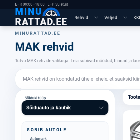
E–R 09:00–18:00 · L–P Suletud
MINU
Rehvid
Veljed
KK
RATTAD.EE
MINURATTAD.EE
MAK rehvid
Tutvu MAK rehvide valikuga. Leia sobivad mõõdud, hinnad ja lao
MAK rehvid on koondatud ühele lehele, et saaksid kii
Toot
Sõiduki tüüp
Sõiduauto ja kaubik
SOBIB AUTOLE
Automark