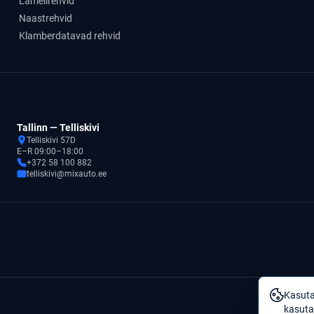
Lamellrehvid
Naastrehvid
Klamberdatavad rehvid
Tallinn — Telliskivi
Telliskivi 57D
E–R 09:00–18:00
+372 58 100 882
telliskivi@mixauto.ee
Kasuta
kasuta