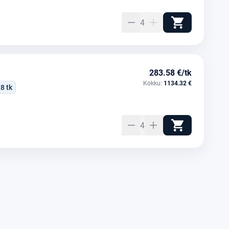
4
283.58 €/tk
Kokku:
1134.32 €
:
8 tk
4