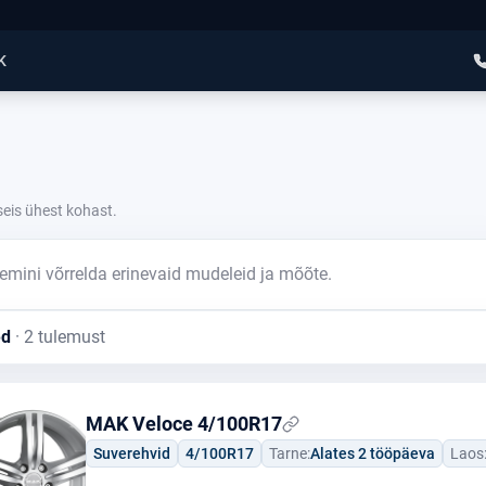
K
seis ühest kohast.
remini võrrelda erinevaid mudeleid ja mõõte.
ed
· 2 tulemust
MAK Veloce 4/100R17
Suverehvid
4/100R17
Tarne:
Alates 2 tööpäeva
Laos