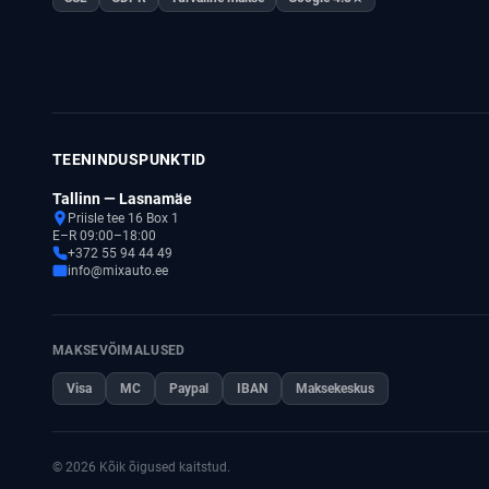
TEENINDUSPUNKTID
Tallinn — Lasnamäe
Priisle tee 16 Box 1
E–R 09:00–18:00
+372 55 94 44 49
info@mixauto.ee
MAKSEVÕIMALUSED
Visa
MC
Paypal
IBAN
Maksekeskus
© 2026 Kõik õigused kaitstud.