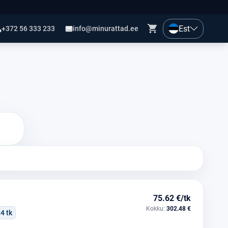
Est
+372 56 333 233
info@minurattad.ee
75.62 €/tk
Kokku:
302.48 €
:
4 tk