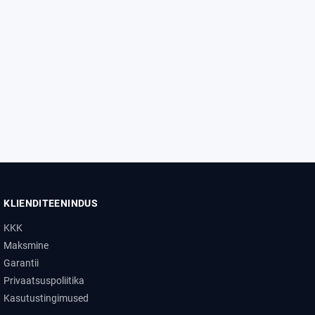
KLIENDITEENINDUS
KKK
Maksmine
Garantii
Privaatsuspoliitika
Kasutustingimused