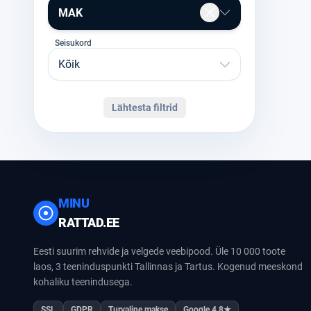
MAK
Seisukord
Kõik
Lähtesta filtrid
MINU
RATTAD.EE
Eesti suurim rehvide ja velgede veebipood. Üle 10 000 toote
laos, 3 teeninduspunkti Tallinnas ja Tartus. Kogenud meeskond
kohaliku teenindusega.
SSL
GDPR
Turvaline makse
Google 4.8★