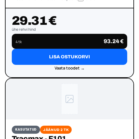
29.31 €
ühe rehvi hind
93.24 €
4 tk
LISA OSTUKORVI
Vaata toodet →
KASUTATUD
JÄÄNUD 2 TK
Tracmax - F101