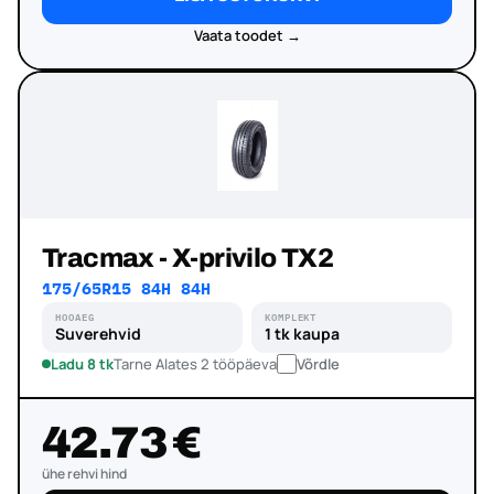
Vaata toodet →
Tracmax - X-privilo TX2
175/65R15 84H 84H
HOOAEG
KOMPLEKT
Suverehvid
1 tk kaupa
Ladu 8 tk
Tarne Alates 2 tööpäeva
Võrdle
42.73 €
ühe rehvi hind