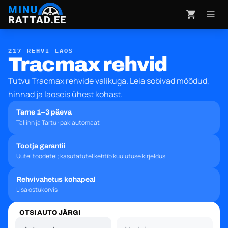
MINU
RATTAD.EE
217 REHVI LAOS
Tracmax rehvid
Tutvu Tracmax rehvide valikuga. Leia sobivad mõõdud,
hinnad ja laoseis ühest kohast.
Tarne 1–3 päeva
Tallinn ja Tartu · pakiautomaat
Tootja garantii
Uutel toodetel; kasutatutel kehtib kuulutuse kirjeldus
Rehvivahetus kohapeal
Lisa ostukorvis
OTSI AUTO JÄRGI
Automark
Mudel