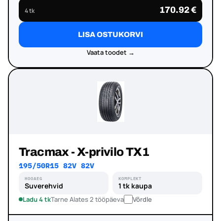
170.92 €
4 tk
LISA OSTUKORVI
Vaata toodet →
Tracmax - X-privilo TX1
195/50R15 82V 82V
HOOAEG
KOMPLEKT
Suverehvid
1 tk kaupa
Ladu 4 tk
Tarne Alates 2 tööpäeva
Võrdle