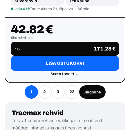
Suverehvid
1 tk kaupa
Ladu 4 tk
Tarne Alates 2 tööpäeva
Võrdle
42.82 €
ühe rehvi hind
171.28 €
4 tk
LISA OSTUKORVI
Vaata toodet →
Järgmine
1
2
3
22
Tracmax rehvid
Tutvu Tracmax rehvide valikuga. Leia sobivad
mõõdud, hinnad ja laoseis ühest kohast.