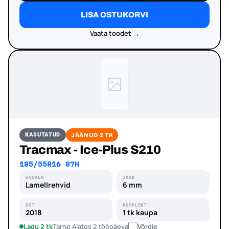
LISA OSTUKORVI
Vaata toodet →
KASUTATUD
JÄÄNUD 2 TK
Tracmax - Ice-Plus S210
185/55R16 87H
HOOAEG
JÄÄK
Lamellrehvid
6 mm
DOT
KOMPLEKT
2018
1 tk kaupa
Ladu 2 tk
Tarne Alates 2 tööpäeva
Võrdle