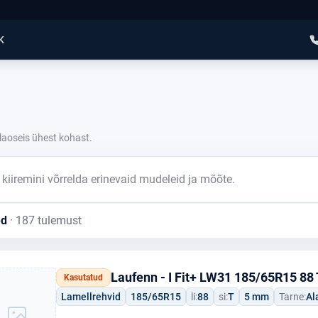
K
laoseis ühest kohast.
kiiremini võrrelda erinevaid mudeleid ja mõõte.
ed
· 187 tulemust
Laufenn - I Fit+ LW31 185/65R15 88 
Kasutatud
Lamellrehvid
185/65R15
li:
88
si:
T
5 mm
Tarne:
Al