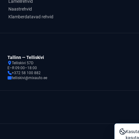
Lamellrehvid
Naastrehvid
Klamberdatavad rehvid
Tallinn — Telliskivi
Telliskivi 57D
E–R 09:00–18:00
+372 58 100 882
telliskivi@mixauto.ee
Kasuta
kasuta