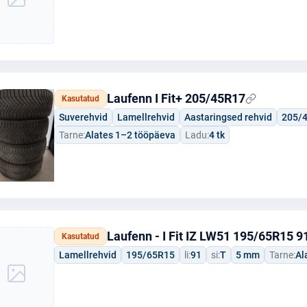
Laufenn I Fit+ 205/45R17
Kasutatud
Suverehvid
Lamellrehvid
Aastaringsed rehvid
205/
Tarne:
Alates 1–2 tööpäeva
Ladu:
4 tk
Laufenn - I Fit IZ LW51 195/65R15 9
Kasutatud
Lamellrehvid
195/65R15
li:
91
si:
T
5 mm
Tarne:
Al