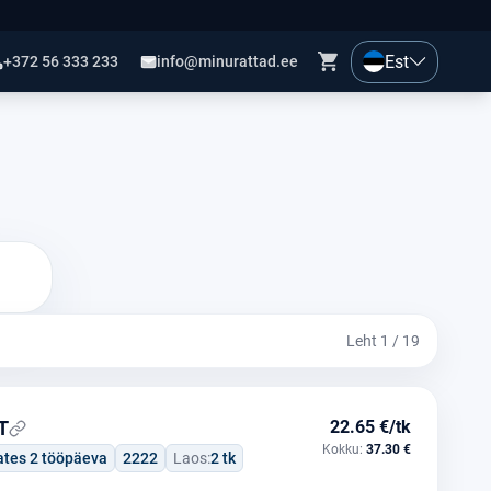
Est
+372 56 333 233
info@minurattad.ee
Leht 1 / 19
T
22.65 €/tk
Kokku:
37.30 €
ates 2 tööpäeva
2222
Laos:
2 tk