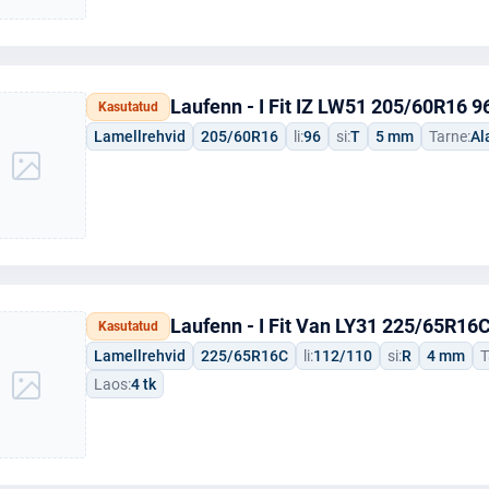
Laufenn - I Fit IZ LW51 205/60R16 9
Kasutatud
Lamellrehvid
205/60R16
li:
96
si:
T
5 mm
Tarne:
Al
Laufenn - I Fit Van LY31 225/65R16
Kasutatud
Lamellrehvid
225/65R16C
li:
112/110
si:
R
4 mm
T
Laos:
4 tk