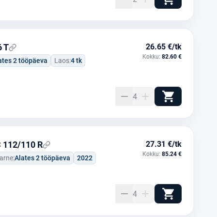
6 T
26.65 €/tk
Kokku:
82.60 €
ates 2 tööpäeva
Laos:
4 tk
4
C 112/110 R
27.31 €/tk
Kokku:
85.24 €
arne:
Alates 2 tööpäeva
2022
4