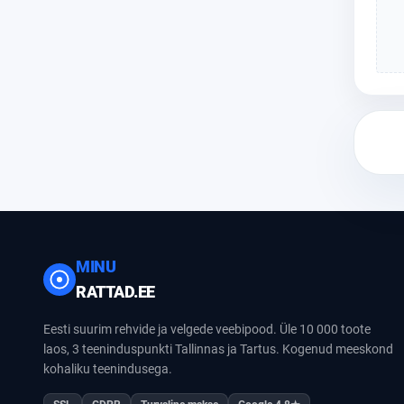
MINU
RATTAD.EE
Eesti suurim rehvide ja velgede veebipood. Üle 10 000 toote
laos, 3 teeninduspunkti Tallinnas ja Tartus. Kogenud meeskond
kohaliku teenindusega.