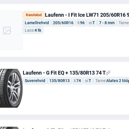
Laufenn - I Fit Ice LW71 205/60R16 
Kasutatud
Lamellrehvid
205/60R16
li:
96
si:
T
7 - 8 mm
Tarne
Laos:
4 tk
Laufenn - G Fit EQ + 135/80R13 74 T
Suverehvid
135/80R13
li:
74
si:
T
Tarne:
Alates 2 tö