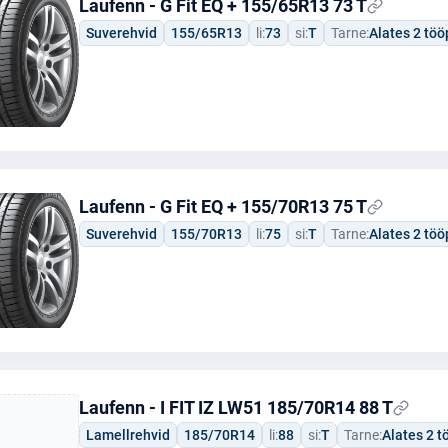
Laufenn - G Fit EQ + 155/65R13 73 T
Suverehvid
155/65R13
li:
73
si:
T
Tarne:
Alates 2 tö
Laufenn - G Fit EQ + 155/70R13 75 T
Suverehvid
155/70R13
li:
75
si:
T
Tarne:
Alates 2 tö
Laufenn - I FIT IZ LW51 185/70R14 88 T
Lamellrehvid
185/70R14
li:
88
si:
T
Tarne:
Alates 2 