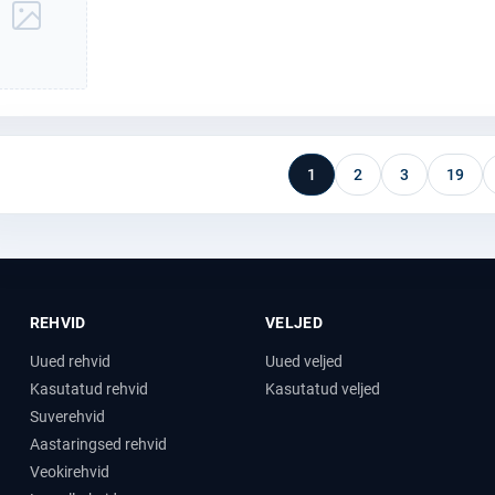
1
2
3
19
REHVID
VELJED
Uued rehvid
Uued veljed
Kasutatud rehvid
Kasutatud veljed
Suverehvid
Aastaringsed rehvid
Veokirehvid