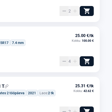
2
25.00 €/tk
Kokku:
100.00 €
45R17
7.4 mm
4
1 T
25.31 €/tk
Kokku:
42.62 €
ates 2 tööpäeva
2021
Laos:
2 tk
2