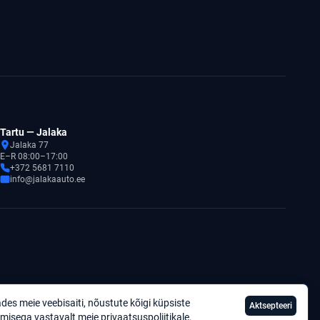
Tartu — Jalaka
Jalaka 77
E–R 08:00–17:00
+372 5681 7110
info@jalakaauto.ee
des meie veebisaiti, nõustute kõigi küpsiste
Aktsepteeri
Privaatsuspoliitika
misega vastavalt meie
privaatsuspoliitikale
.