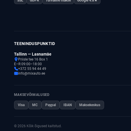
SSL
GDPR
Turvaline makse
Google 4.8★
TEENINDUSPUNKTID
Tallinn — Lasnamäe
Priisle tee 16 Box 1
E–R 09:00–18:00
+372 55 94 44 49
info@mixauto.ee
MAKSEVÕIMALUSED
Visa
MC
Paypal
IBAN
Maksekeskus
© 2026 Kõik õigused kaitstud.