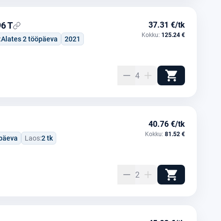
96 T
37.31 €/tk
Kokku:
125.24 €
:
Alates 2 tööpäeva
2021
4
40.76 €/tk
Kokku:
81.52 €
öpäeva
Laos:
2 tk
2