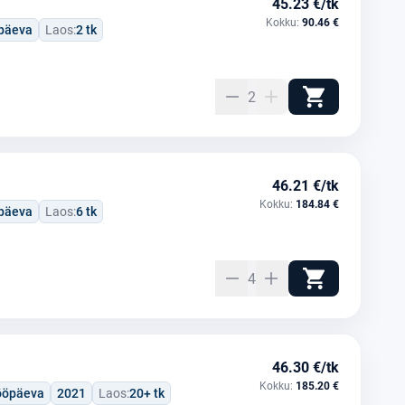
45.23 €/tk
Kokku:
90.46 €
öpäeva
Laos:
2 tk
2
46.21 €/tk
Kokku:
184.84 €
öpäeva
Laos:
6 tk
4
46.30 €/tk
Kokku:
185.20 €
tööpäeva
2021
Laos:
20+ tk