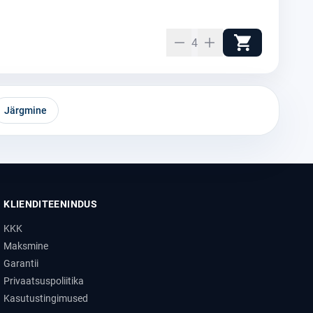
4
Järgmine
KLIENDITEENINDUS
KKK
Maksmine
Garantii
Privaatsuspoliitika
Kasutustingimused