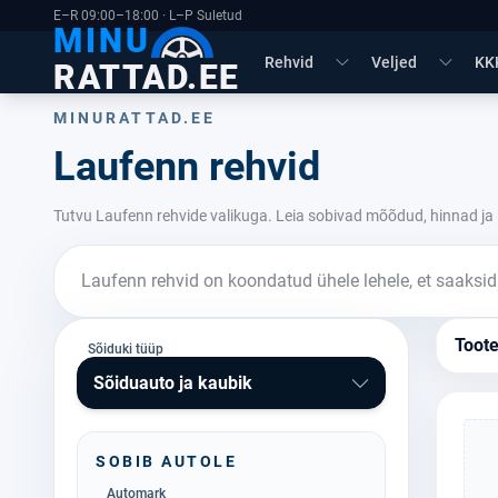
E–R 09:00–18:00 · L–P Suletud
MINU
Rehvid
Veljed
KK
RATTAD.EE
MINURATTAD.EE
Laufenn rehvid
Tutvu Laufenn rehvide valikuga. Leia sobivad mõõdud, hinnad ja 
Laufenn rehvid on koondatud ühele lehele, et saaksid 
Toot
Sõiduki tüüp
Sõiduauto ja kaubik
SOBIB AUTOLE
Automark