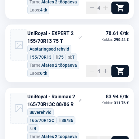
Tarne:
Alates 2 tööpäeva
4
Laos:
4 tk
UniRoyal - EXPERT 2
78.61 €/tk
Kokku:
290.44 €
155/70R13 75 T
Aastaringsed rehvid
155/70R13
li:
75
si:
T
Tarne:
Alates 2 tööpäeva
4
Laos:
6 tk
UniRoyal - Rainmax 2
83.94 €/tk
Kokku:
311.76 €
165/70R13C 88/86 R
Suverehvid
165/70R13C
li:
88/86
si:
R
Tarne:
Alates 2 tööpäeva