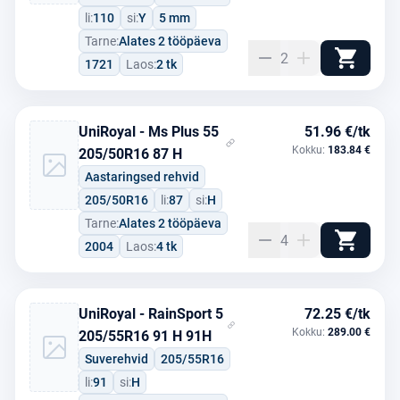
li:
110
si:
Y
5 mm
Tarne:
Alates 2 tööpäeva
2
1721
Laos:
2 tk
UniRoyal - Ms Plus 55
51.96 €/tk
Kokku:
183.84 €
205/50R16 87 H
Aastaringsed rehvid
205/50R16
li:
87
si:
H
Tarne:
Alates 2 tööpäeva
4
2004
Laos:
4 tk
UniRoyal - RainSport 5
72.25 €/tk
Kokku:
289.00 €
205/55R16 91 H 91H
Suverehvid
205/55R16
li:
91
si:
H