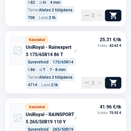
li:
82
si:
H
4 mm
Tarne:
Alates 2 tööpäeva
2
708
Laos:
2 tk
25.31 €/tk
Kasutatud
Kokku:
42.62 €
UniRoyal - Rainexpert
3 175/65R14 86 T
Suverehvid
175/65R14
li:
86
si:
T
7 - 8 mm
Tarne:
Alates 2 tööpäeva
2
4714
Laos:
2 tk
41.96 €/tk
Kasutatud
Kokku:
75.92 €
UniRoyal - RAINSPORT
5 265/50R19 110 Y
Suverehvid
265/50R19