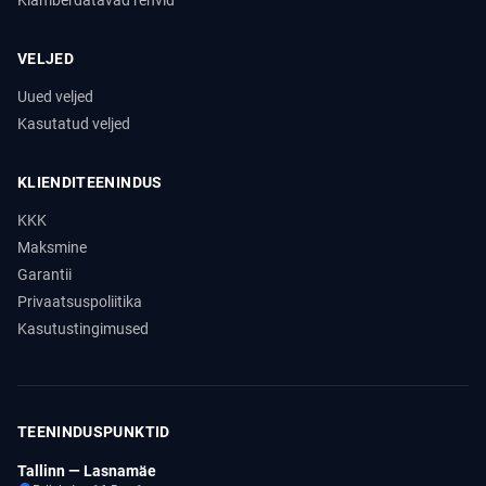
Klamberdatavad rehvid
VELJED
Uued veljed
Kasutatud veljed
KLIENDITEENINDUS
KKK
Maksmine
Garantii
Privaatsuspoliitika
Kasutustingimused
TEENINDUSPUNKTID
Tallinn — Lasnamäe