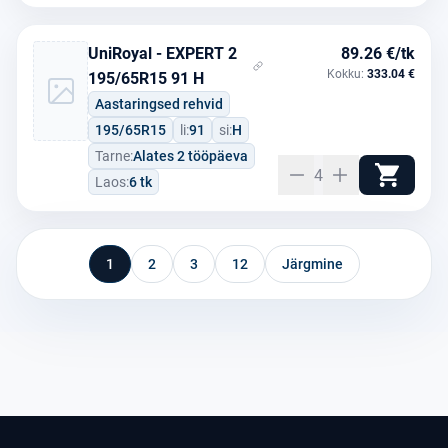
UniRoyal - EXPERT 2
89.26 €/tk
Kokku:
333.04 €
195/65R15 91 H
Aastaringsed rehvid
195/65R15
li:
91
si:
H
Tarne:
Alates 2 tööpäeva
4
Laos:
6 tk
1
2
3
12
Järgmine