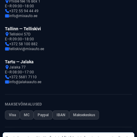
Priisle tee 16 Box 1
E–R 09:00–18:00
+372 55 94 44 49
info@mixauto.ee
Tallinn — Telliskivi
Telliskivi 57D
E–R 09:00–18:00
+372 58 100 882
telliskivi@mixauto.ee
Tartu — Jalaka
Jalaka 77
E–R 08:00–17:00
+372 5681 7110
info@jalakaauto.ee
MAKSEVÕIMALUSED
Visa
MC
Paypal
IBAN
Maksekeskus