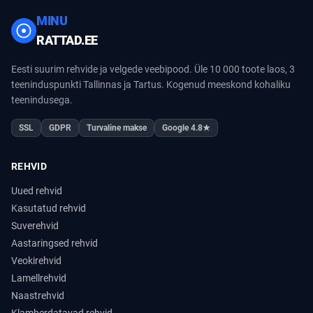
MINU
RATTAD.EE
Eesti suurim rehvide ja velgede veebipood. Üle 10 000 toote laos, 3
teeninduspunkti Tallinnas ja Tartus. Kogenud meeskond kohaliku
teenindusega.
SSL
GDPR
Turvaline makse
Google 4.8★
REHVID
Uued rehvid
Kasutatud rehvid
Suverehvid
Aastaringsed rehvid
Veokirehvid
Lamellrehvid
Naastrehvid