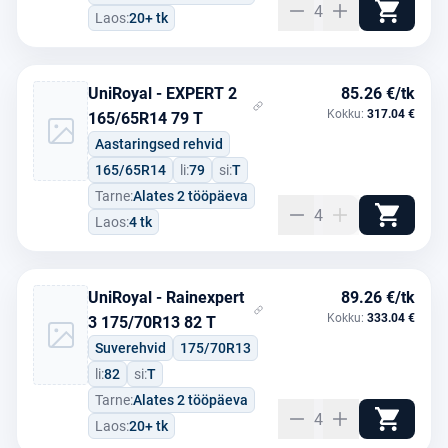
4
Laos:
20+ tk
UniRoyal - EXPERT 2
85.26 €/tk
Kokku:
317.04 €
165/65R14 79 T
Aastaringsed rehvid
165/65R14
li:
79
si:
T
Tarne:
Alates 2 tööpäeva
4
Laos:
4 tk
UniRoyal - Rainexpert
89.26 €/tk
Kokku:
333.04 €
3 175/70R13 82 T
Suverehvid
175/70R13
li:
82
si:
T
Tarne:
Alates 2 tööpäeva
4
Laos:
20+ tk