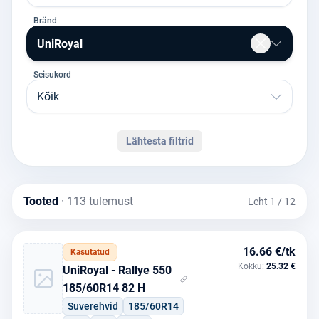
Bränd
UniRoyal
Seisukord
Kõik
Lähtesta filtrid
Tooted
· 113 tulemust
Leht 1 / 12
16.66 €/tk
Kasutatud
Kokku:
25.32 €
UniRoyal - Rallye 550
185/60R14 82 H
Suverehvid
185/60R14