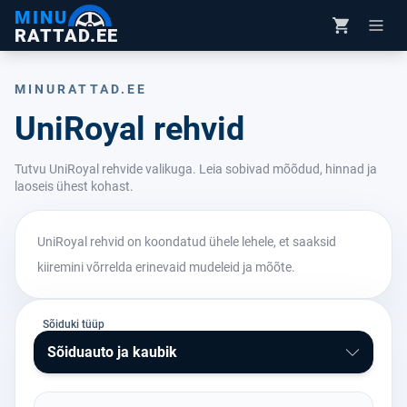
MINU
RATTAD.EE
MINURATTAD.EE
UniRoyal rehvid
Tutvu UniRoyal rehvide valikuga. Leia sobivad mõõdud, hinnad ja
laoseis ühest kohast.
UniRoyal rehvid on koondatud ühele lehele, et saaksid
kiiremini võrrelda erinevaid mudeleid ja mõõte.
Sõiduki tüüp
Sõiduauto ja kaubik