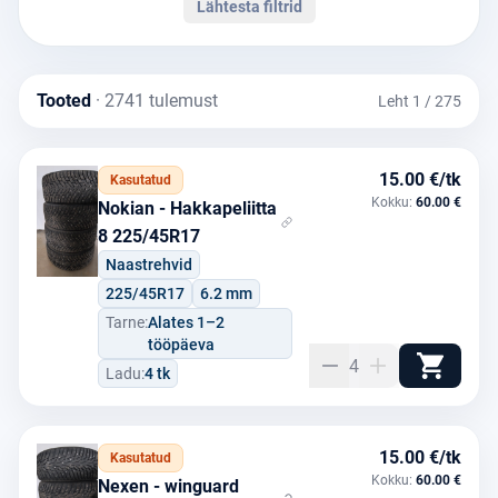
Lähtesta filtrid
Tooted
· 2741 tulemust
Leht 1 / 275
15.00 €/tk
Kasutatud
Kokku:
60.00 €
Nokian - Hakkapeliitta
8 225/45R17
Naastrehvid
225/45R17
6.2 mm
Tarne:
Alates 1–2
tööpäeva
4
Ladu:
4 tk
15.00 €/tk
Kasutatud
Kokku:
60.00 €
Nexen - winguard