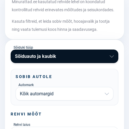
Minurattad.ee kasutatud rehvide lehel on koondatud
kontrollitud rehvid erinevates mõõtudes ja seisukordades.
Kasuta filtreid, et leida sobiv mõõt, hooajavalik ja tootja
ning vaata tulemusi koos hinna ja saadavusega.
Sõiduki tüüp
Sõiduauto ja kaubik
SOBIB AUTOLE
Automark
Kõik automargid
REHVI MÕÕT
Rehvi laius