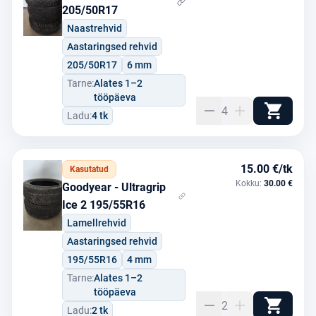
205/50R17
Naastrehvid
Aastaringsed rehvid
205/50R17
6 mm
Tarne:
Alates 1–2
tööpäeva
4
Ladu:
4 tk
15.00 €/tk
Kasutatud
Kokku:
30.00 €
Goodyear - Ultragrip
Ice 2 195/55R16
Lamellrehvid
Aastaringsed rehvid
195/55R16
4 mm
Tarne:
Alates 1–2
tööpäeva
2
Ladu:
2 tk