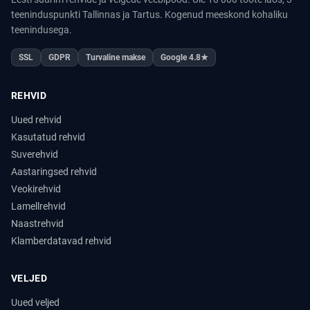
teeninduspunkti Tallinnas ja Tartus. Kogenud meeskond kohaliku
teenindusega.
SSL
GDPR
Turvaline makse
Google 4.8★
REHVID
Uued rehvid
Kasutatud rehvid
Suverehvid
Aastaringsed rehvid
Veokirehvid
Lamellrehvid
Naastrehvid
Klamberdatavad rehvid
VELJED
Uued veljed