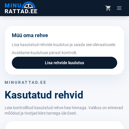
MINU
RATTAD.EE
Müü oma rehve
Lisa kasutatud rehvide kuulutus ja saada see ülevaatusele.
Avaldame kuulutuse pärast kontrolli.
Lisa rehvide kuulutus
MINURATTAD.EE
Kasutatud rehvid
Leia kontrollitud kasutatud rehve hea hinnaga. Valikus on erinevad
mõõdud ja tootjad kiire tarnega üle Eesti.