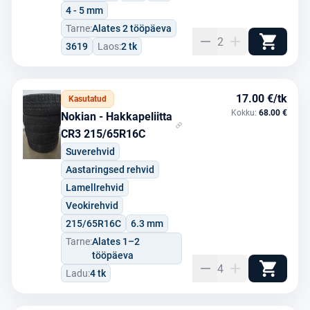
4 - 5 mm
Tarne:
Alates 2 tööpäeva
2
3619
Laos:
2 tk
17.00 €/tk
Kasutatud
Kokku:
68.00 €
Nokian - Hakkapeliitta
CR3 215/65R16C
Suverehvid
Aastaringsed rehvid
Lamellrehvid
Veokirehvid
215/65R16C
6.3 mm
Tarne:
Alates 1–2
tööpäeva
4
Ladu:
4 tk