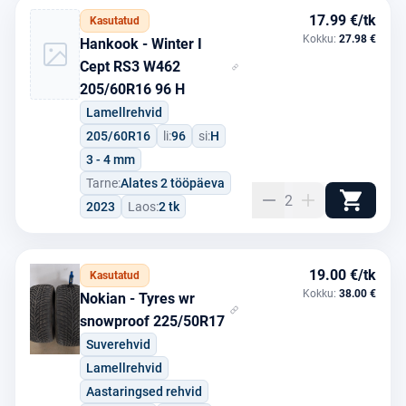
17.99 €/tk
Kasutatud
Kokku:
27.98 €
Hankook - Winter I
Cept RS3 W462
205/60R16 96 H
Lamellrehvid
205/60R16
li:
96
si:
H
3 - 4 mm
Tarne:
Alates 2 tööpäeva
2
2023
Laos:
2 tk
19.00 €/tk
Kasutatud
Kokku:
38.00 €
Nokian - Tyres wr
snowproof 225/50R17
Suverehvid
Lamellrehvid
Aastaringsed rehvid