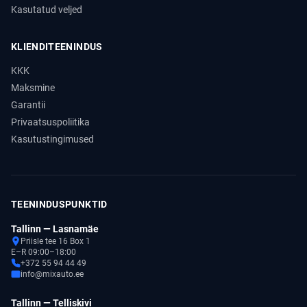
Kasutatud veljed
KLIENDITEENINDUS
KKK
Maksmine
Garantii
Privaatsuspoliitika
Kasutustingimused
TEENINDUSPUNKTID
Tallinn — Lasnamäe
Priisle tee 16 Box 1
E–R 09:00–18:00
+372 55 94 44 49
info@mixauto.ee
Tallinn — Telliskivi