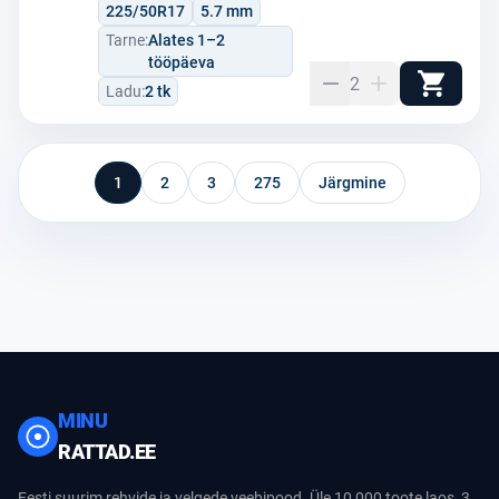
225/50R17
5.7 mm
Tarne:
Alates 1–2
tööpäeva
2
Ladu:
2 tk
1
2
3
275
Järgmine
MINU
RATTAD.EE
Eesti suurim rehvide ja velgede veebipood. Üle 10 000 toote laos, 3