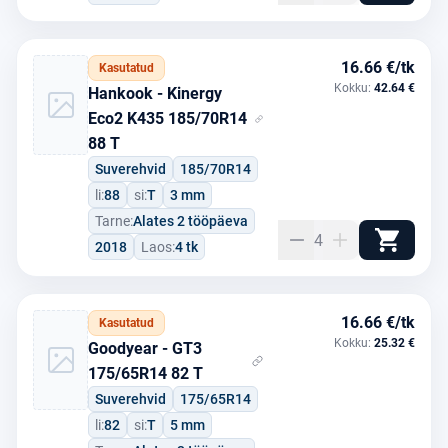
16.66 €/tk
Kasutatud
Kokku:
42.64 €
Hankook - Kinergy
Eco2 K435 185/70R14
88 T
Suverehvid
185/70R14
li:
88
si:
T
3 mm
Tarne:
Alates 2 tööpäeva
4
2018
Laos:
4 tk
16.66 €/tk
Kasutatud
Kokku:
25.32 €
Goodyear - GT3
175/65R14 82 T
Suverehvid
175/65R14
li:
82
si:
T
5 mm