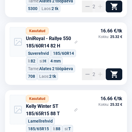
Tarne:
Alates 2 tööpäeva
2
5300
Laos:
2 tk
16.66 €/tk
Kasutatud
Kokku:
25.32 €
UniRoyal - Rallye 550
185/60R14 82 H
Suverehvid
185/60R14
li:
82
si:
H
4 mm
Tarne:
Alates 2 tööpäeva
2
708
Laos:
2 tk
16.66 €/tk
Kasutatud
Kokku:
25.32 €
Kelly Winter ST
185/65R15 88 T
Lamellrehvid
185/65R15
li:
88
si:
T