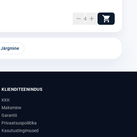
4
Järgmine
KLIENDITEENINDUS
KKK
Maksmine
Garantii
Privaatsuspoliitika
Kasutustingimused