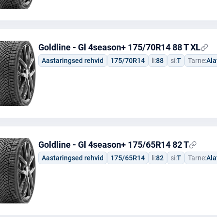
Goldline - Gl 4season+ 175/70R14 88 T XL
Aastaringsed rehvid
175/70R14
li:
88
si:
T
Tarne:
Ala
Goldline - Gl 4season+ 175/65R14 82 T
Aastaringsed rehvid
175/65R14
li:
82
si:
T
Tarne:
Ala