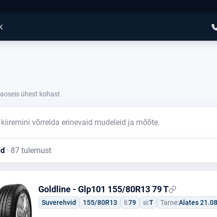
K
laoseis ühest kohast.
 kiiremini võrrelda erinevaid mudeleid ja mõõte.
ed
· 87 tulemust
Goldline - Glp101 155/80R13 79 T
Suverehvid
155/80R13
li:
79
si:
T
Tarne:
Alates 21.0