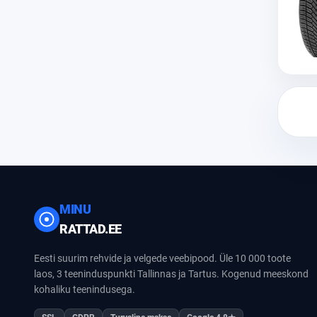
MINU
RATTAD.EE
Eesti suurim rehvide ja velgede veebipood. Üle 10 000 toote
laos, 3 teeninduspunkti Tallinnas ja Tartus. Kogenud meeskond
kohaliku teenindusega.