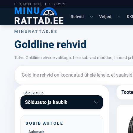
E–R 09:00–18:00 · L–P Suletud
MINU
Rehvid
Veljed
KK
RATTAD.EE
MINURATTAD.EE
Goldline rehvid
Tutvu Goldline rehvide valikuga. Leia sobivad mõõdud, hinnad ja 
Goldline rehvid on koondatud ühele lehele, et saaksid
Toot
Sõiduki tüüp
Sõiduauto ja kaubik
SOBIB AUTOLE
Automark