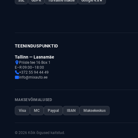
SSL
GDPR
Turvaline makse
Google 4.8★
TEENINDUSPUNKTID
Tallinn — Lasnamäe
Priisle tee 16 Box 1
E–R 09:00–18:00
+372 55 94 44 49
info@mixauto.ee
MAKSEVÕIMALUSED
Visa
MC
Paypal
IBAN
Maksekeskus
© 2026 Kõik õigused kaitstud.