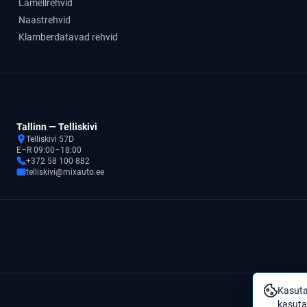
Lamellrehvid
Naastrehvid
Klamberdatavad rehvid
Tallinn — Telliskivi
Telliskivi 57D
E–R 09:00–18:00
+372 58 100 882
telliskivi@mixauto.ee
Kasuta
kasuta