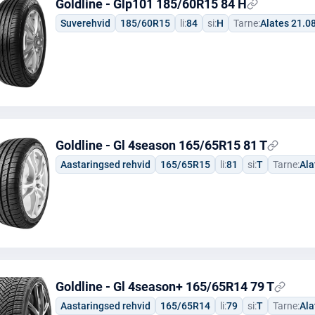
Goldline - Glp101 185/60R15 84 H
Suverehvid
185/60R15
li:
84
si:
H
Tarne:
Alates 21.0
Goldline - Gl 4season 165/65R15 81 T
Aastaringsed rehvid
165/65R15
li:
81
si:
T
Tarne:
Ala
Goldline - Gl 4season+ 165/65R14 79 T
Aastaringsed rehvid
165/65R14
li:
79
si:
T
Tarne:
Ala