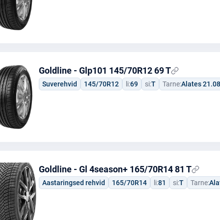
Goldline - Glp101 145/70R12 69 T
Suverehvid
145/70R12
li:
69
si:
T
Tarne:
Alates 21.0
Goldline - Gl 4season+ 165/70R14 81 T
Aastaringsed rehvid
165/70R14
li:
81
si:
T
Tarne:
Ala