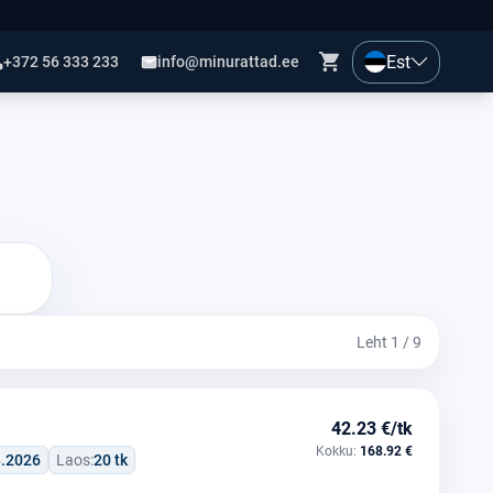
Est
+372 56 333 233
info@minurattad.ee
Leht 1 / 9
42.23 €/tk
Kokku:
168.92 €
8.2026
Laos:
20 tk