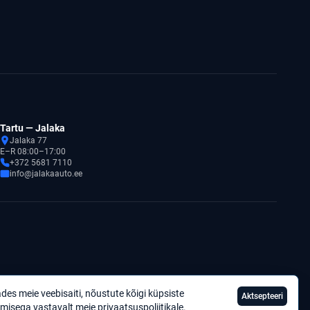
Tartu — Jalaka
Jalaka 77
E–R 08:00–17:00
+372 5681 7110
info@jalakaauto.ee
des meie veebisaiti, nõustute kõigi küpsiste
Aktsepteeri
Privaatsuspoliitika
misega vastavalt meie
privaatsuspoliitikale
.