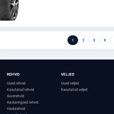
1
2
3
9
REHVID
VELJED
Uued rehvid
Uued veljed
Kasutatud rehvid
Kasutatud veljed
Suverehvid
Aastaringsed rehvid
Veokirehvid