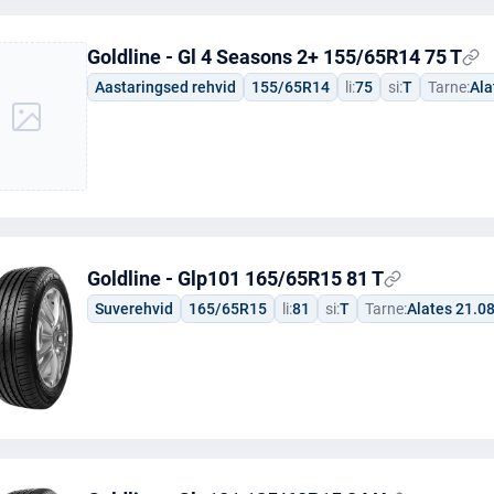
Goldline - Gl 4 Seasons 2+ 155/65R14 75 T
Aastaringsed rehvid
155/65R14
li:
75
si:
T
Tarne:
Ala
Goldline - Glp101 165/65R15 81 T
Suverehvid
165/65R15
li:
81
si:
T
Tarne:
Alates 21.0