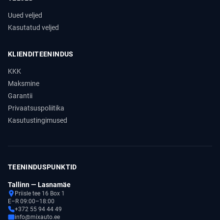
Uued veljed
Kasutatud veljed
KLIENDITEENINDUS
KKK
Maksmine
Garantii
Privaatsuspoliitika
Kasutustingimused
TEENINDUSPUNKTID
Tallinn — Lasnamäe
Priisle tee 16 Box 1
E–R 09:00–18:00
+372 55 94 44 49
info@mixauto.ee