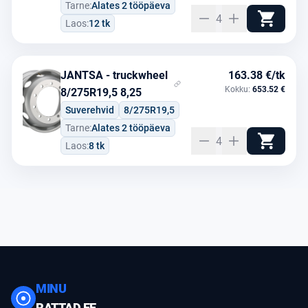
Tarne:
Alates 2 tööpäeva
4
Laos:
12 tk
JANTSA - truckwheel
163.38 €/tk
Kokku:
653.52 €
8/275R19,5 8,25
Suverehvid
8/275R19,5
Tarne:
Alates 2 tööpäeva
4
Laos:
8 tk
MINU
RATTAD.EE