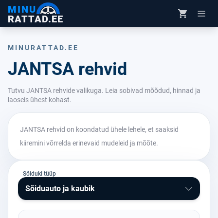
MINU
RATTAD.EE
MINURATTAD.EE
JANTSA rehvid
Tutvu JANTSA rehvide valikuga. Leia sobivad mõõdud, hinnad ja
laoseis ühest kohast.
JANTSA rehvid on koondatud ühele lehele, et saaksid
kiiremini võrrelda erinevaid mudeleid ja mõõte.
Sõiduki tüüp
Sõiduauto ja kaubik