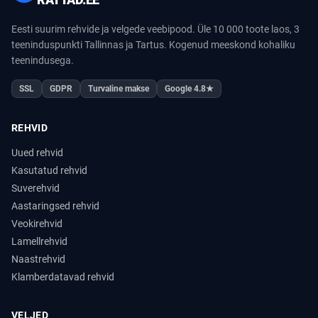
Eesti suurim rehvide ja velgede veebipood. Üle 10 000 toote laos, 3
teeninduspunkti Tallinnas ja Tartus. Kogenud meeskond kohaliku
teenindusega.
SSL
GDPR
Turvaline makse
Google 4.8★
REHVID
Uued rehvid
Kasutatud rehvid
Suverehvid
Aastaringsed rehvid
Veokirehvid
Lamellrehvid
Naastrehvid
Klamberdatavad rehvid
VELJED