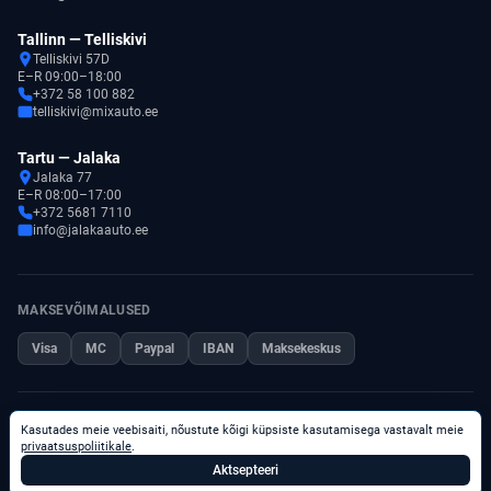
Tallinn — Telliskivi
Telliskivi 57D
E–R 09:00–18:00
+372 58 100 882
telliskivi@mixauto.ee
Tartu — Jalaka
Jalaka 77
E–R 08:00–17:00
+372 5681 7110
info@jalakaauto.ee
MAKSEVÕIMALUSED
Visa
MC
Paypal
IBAN
Maksekeskus
© 2026 Kõik õigused kaitstud.
Kasutades meie veebisaiti, nõustute kõigi küpsiste kasutamisega vastavalt meie
Privaatsuspoliitika
privaatsuspoliitikale
.
Aktsepteeri