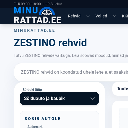
E–R 09:00–18:00 · L–P Suletud
MINU
Rehvid
Veljed
KK
RATTAD.EE
MINURATTAD.EE
ZESTINO rehvid
Tutvu ZESTINO rehvide valikuga. Leia sobivad mõõdud, hinnad ja
ZESTINO rehvid on koondatud ühele lehele, et saaksid
Toot
Sõiduki tüüp
Sõiduauto ja kaubik
SOBIB AUTOLE
Automark