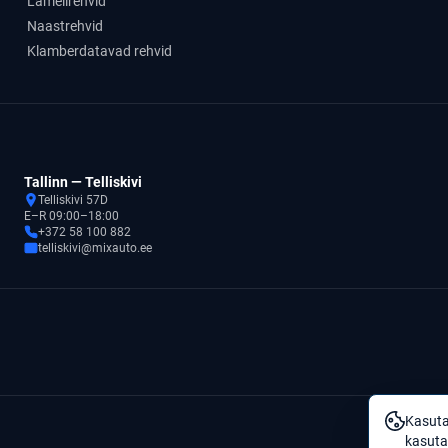
Lamellrehvid
Naastrehvid
Klamberdatavad rehvid
Tallinn — Telliskivi
Telliskivi 57D
E–R 09:00–18:00
+372 58 100 882
telliskivi@mixauto.ee
Kasuta
kasuta