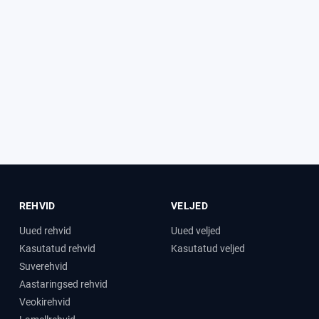
REHVID
VELJED
Uued rehvid
Uued veljed
Kasutatud rehvid
Kasutatud veljed
Suverehvid
Aastaringsed rehvid
Veokirehvid