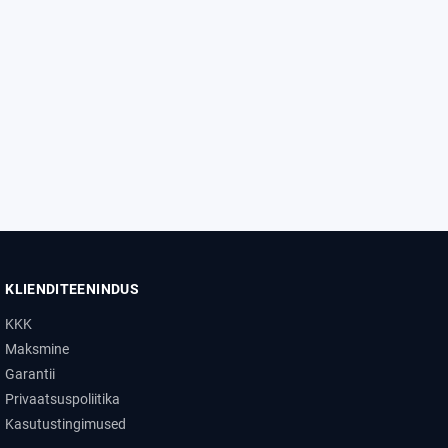
KLIENDITEENINDUS
KKK
Maksmine
Garantii
Privaatsuspoliitika
Kasutustingimused