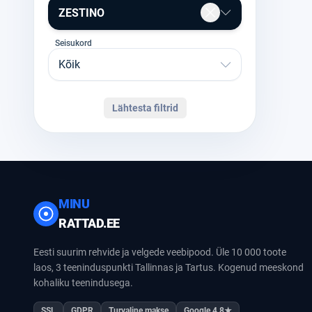
ZESTINO
Seisukord
Kõik
Lähtesta filtrid
MINU
RATTAD.EE
Eesti suurim rehvide ja velgede veebipood. Üle 10 000 toote
laos, 3 teeninduspunkti Tallinnas ja Tartus. Kogenud meeskond
kohaliku teenindusega.
SSL
GDPR
Turvaline makse
Google 4.8★