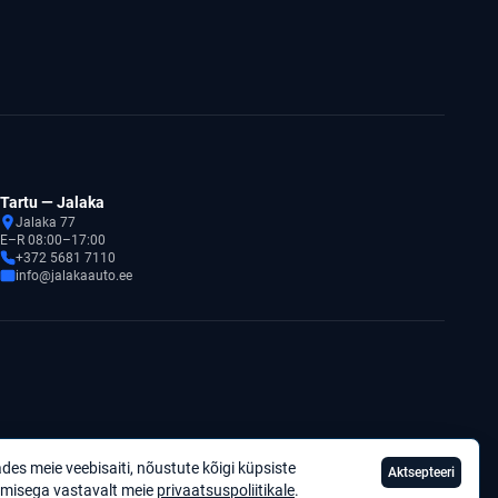
Tartu — Jalaka
Jalaka 77
E–R 08:00–17:00
+372 5681 7110
info@jalakaauto.ee
des meie veebisaiti, nõustute kõigi küpsiste
Aktsepteeri
Privaatsuspoliitika
misega vastavalt meie
privaatsuspoliitikale
.