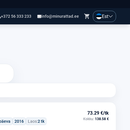
Est
+372 56 333 233
info@minurattad.ee
73.29 €/tk
Kokku:
138.58 €
öpäeva
2016
Laos:
2 tk