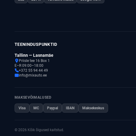
TEENINDUSPUNKTID
Tallinn — Lasnamäe
Priisle tee 16 Box 1
E–R 09:00–18:00
+372 55 94 44 49
info@mixauto.ee
MAKSEVÕIMALUSED
Visa
MC
Paypal
IBAN
Maksekeskus
© 2026 Kõik õigused kaitstud.