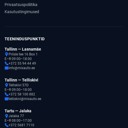
Privaatsuspoliitika
Kasutustingimused
TEENINDUSPUNKTID
Tallinn — Lasnamäe
Priisle tee 16 Box 1
E–R 09:00–18:00
+372 55 94 44 49
info@mixauto.ee
Tallinn — Telliskivi
Telliskivi 57D
E–R 09:00–18:00
+372 58 100 882
telliskivi@mixauto.ee
Tartu — Jalaka
Jalaka 77
E–R 08:00–17:00
+372 5681 7110