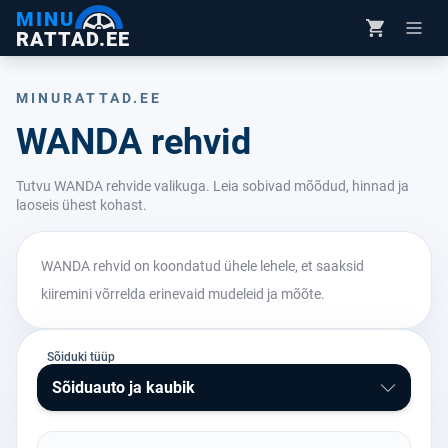
MINU
RATTAD.EE
MINURATTAD.EE
WANDA rehvid
Tutvu WANDA rehvide valikuga. Leia sobivad mõõdud, hinnad ja
laoseis ühest kohast.
WANDA rehvid on koondatud ühele lehele, et saaksid
kiiremini võrrelda erinevaid mudeleid ja mõõte.
Sõiduki tüüp
Sõiduauto ja kaubik