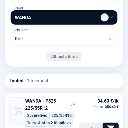
Bränd
WANDA
Seisukord
Kõik
Lähtesta filtrid
Tooted
· 1 tulemust
WANDA - P823
94.60 €/tk
Kokku:
354.40 €
225/55R12
Suverehvid
225/55R12
Tarne:
Alates 2 tööpäeva