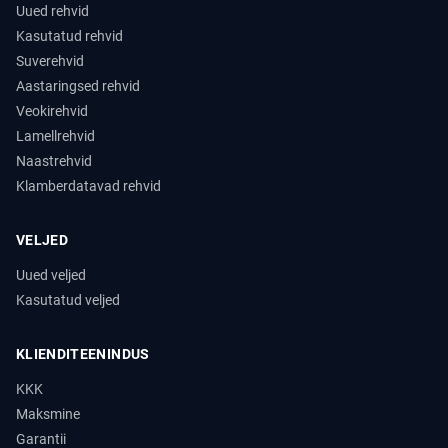
Uued rehvid
Kasutatud rehvid
Suverehvid
Aastaringsed rehvid
Veokirehvid
Lamellrehvid
Naastrehvid
Klamberdatavad rehvid
VELJED
Uued veljed
Kasutatud veljed
KLIENDITEENINDUS
KKK
Maksmine
Garantii