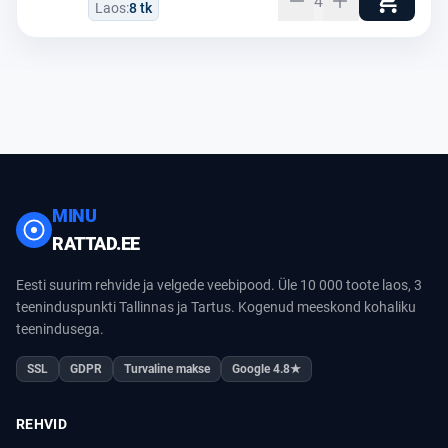
4
Laos:
8 tk
MINU
RATTAD.EE
Eesti suurim rehvide ja velgede veebipood. Üle 10 000 toote laos, 3
teeninduspunkti Tallinnas ja Tartus. Kogenud meeskond kohaliku
teenindusega.
SSL
GDPR
Turvaline makse
Google 4.8★
REHVID