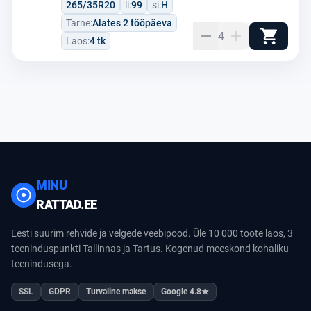
265/35R20
li:
99
si:
H
Tarne:
Alates 2 tööpäeva
4
Laos:
4 tk
MINU
RATTAD.EE
Eesti suurim rehvide ja velgede veebipood. Üle 10 000 toote laos, 3
teeninduspunkti Tallinnas ja Tartus. Kogenud meeskond kohaliku
teenindusega.
SSL
GDPR
Turvaline makse
Google 4.8★