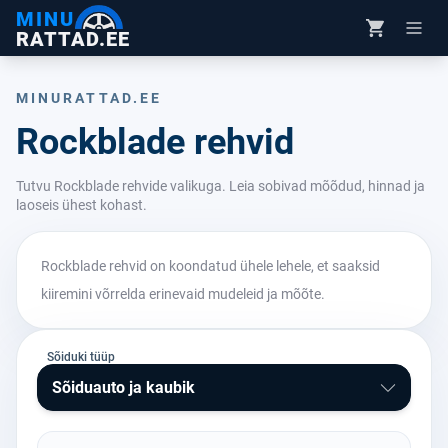
MINU
RATTAD.EE
MINURATTAD.EE
Rockblade rehvid
Tutvu Rockblade rehvide valikuga. Leia sobivad mõõdud, hinnad ja
laoseis ühest kohast.
Rockblade rehvid on koondatud ühele lehele, et saaksid
kiiremini võrrelda erinevaid mudeleid ja mõõte.
Sõiduki tüüp
Sõiduauto ja kaubik