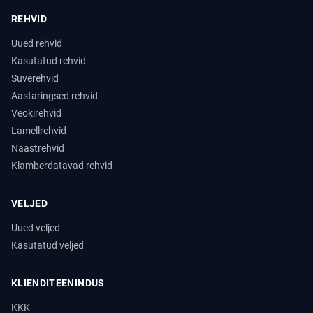
REHVID
Uued rehvid
Kasutatud rehvid
Suverehvid
Aastaringsed rehvid
Veokirehvid
Lamellrehvid
Naastrehvid
Klamberdatavad rehvid
VELJED
Uued veljed
Kasutatud veljed
KLIENDITEENINDUS
KKK