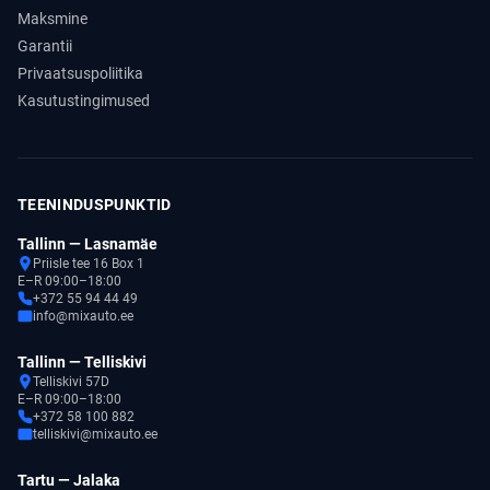
Maksmine
Garantii
Privaatsuspoliitika
Kasutustingimused
TEENINDUSPUNKTID
Tallinn — Lasnamäe
Priisle tee 16 Box 1
E–R 09:00–18:00
+372 55 94 44 49
info@mixauto.ee
Tallinn — Telliskivi
Telliskivi 57D
E–R 09:00–18:00
+372 58 100 882
telliskivi@mixauto.ee
Tartu — Jalaka