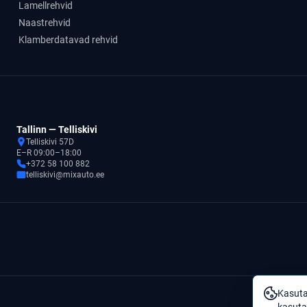
Lamellrehvid
Naastrehvid
Klamberdatavad rehvid
Tallinn — Telliskivi
Telliskivi 57D
E–R 09:00–18:00
+372 58 100 882
telliskivi@mixauto.ee
Kasuta