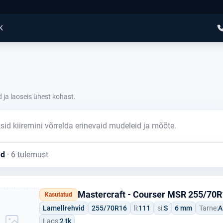
K
 ja laoseis ühest kohast.
sid kiiremini võrrelda erinevaid mudeleid ja mõõte.
ed
· 6 tulemust
Mastercraft - Courser MSR 255/70R
Kasutatud
Lamellrehvid
255/70R16
li:
111
si:
S
6 mm
Tarne:
A
Laos:
2 tk