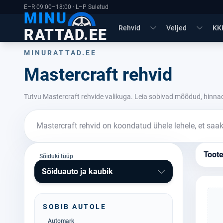
E–R 09:00–18:00 · L–P Suletud
MINU
Rehvid
Veljed
KK
RATTAD.EE
MINURATTAD.EE
Mastercraft rehvid
Tutvu Mastercraft rehvide valikuga. Leia sobivad mõõdud, hinnad
Mastercraft rehvid on koondatud ühele lehele, et saak
Toot
Sõiduki tüüp
Sõiduauto ja kaubik
SOBIB AUTOLE
Automark