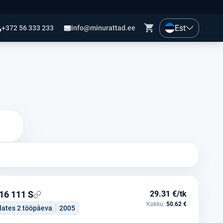
Est
+372 56 333 233
info@minurattad.ee
16 111 S
29.31 €/tk
Kokku:
50.62 €
lates 2 tööpäeva
2005