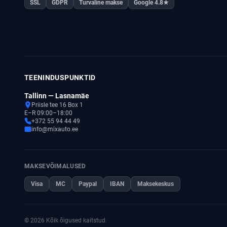
SSL
GDPR
Turvaline makse
Google 4.8★
TEENINDUSPUNKTID
Tallinn — Lasnamäe
Priisle tee 16 Box 1
E–R 09:00–18:00
+372 55 94 44 49
info@mixauto.ee
MAKSEVÕIMALUSED
Visa
MC
Paypal
IBAN
Maksekeskus
© 2026 Kõik õigused kaitstud.