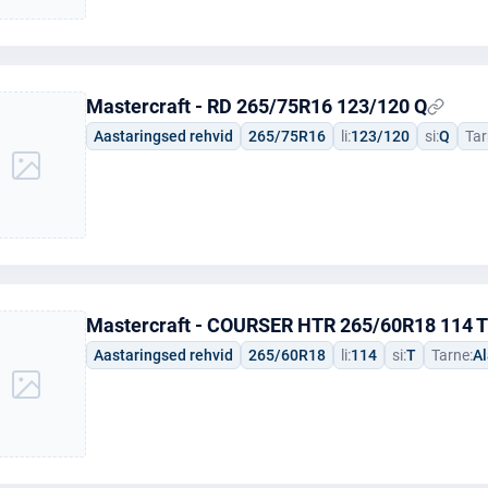
Mastercraft - RD 265/75R16 123/120 Q
Aastaringsed rehvid
265/75R16
li:
123/120
si:
Q
Tar
Mastercraft - COURSER HTR 265/60R18 114 T
Aastaringsed rehvid
265/60R18
li:
114
si:
T
Tarne:
Al