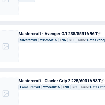
Mastercraft - Avenger G/t 235/55R16 96 T
Suverehvid
235/55R16
li:
96
si:
T
Tarne:
Alates 2 tö
Mastercraft - Glacier Grip 2 225/60R16 98 T
Lamellrehvid
225/60R16
li:
98
si:
T
Tarne:
Alates 2 