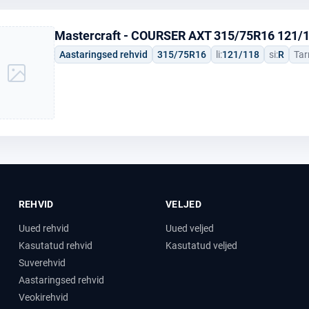
Mastercraft - COURSER AXT 315/75R16 121/1
Aastaringsed rehvid
315/75R16
li:
121/118
si:
R
Tar
REHVID
VELJED
Uued rehvid
Uued veljed
Kasutatud rehvid
Kasutatud veljed
Suverehvid
Aastaringsed rehvid
Veokirehvid