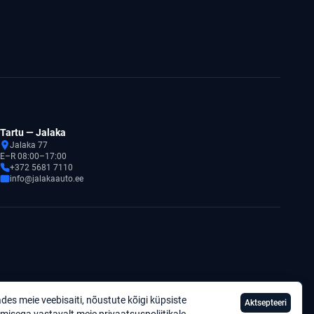
Tartu — Jalaka
Jalaka 77
E–R 08:00–17:00
+372 5681 7110
info@jalakaauto.ee
des meie veebisaiti, nõustute kõigi küpsiste
Aktsepteeri
Privaatsuspoliitika