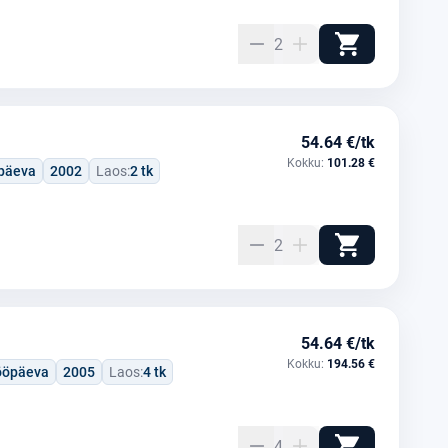
2
54.64 €/tk
Kokku:
101.28 €
öpäeva
2002
Laos:
2 tk
2
54.64 €/tk
Kokku:
194.56 €
tööpäeva
2005
Laos:
4 tk
4