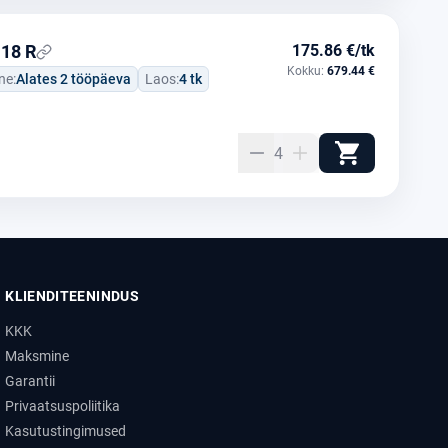
18 R
175.86 €/tk
Kokku:
679.44 €
ne:
Alates 2 tööpäeva
Laos:
4 tk
4
KLIENDITEENINDUS
KKK
Maksmine
Garantii
Privaatsuspoliitika
Kasutustingimused