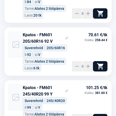
li:
84
si:
V
Tarne:
Alates 2 tööpäeva
4
Laos:
20 tk
Kpatos - FM601
70.61 €/tk
Kokku:
258.44 €
205/60R16 92 V
Suverehvid
205/60R16
li:
92
si:
V
Tarne:
Alates 2 tööpäeva
4
Laos:
6 tk
Kpatos - FM601
101.25 €/tk
Kokku:
381.00 €
245/40R20 99 Y
Suverehvid
245/40R20
li:
99
si:
Y
Tarne:
Alates 2 tööpäeva