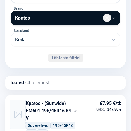
Bränd
Kpatos
Seisukord
Kõik
Lähtesta filtrid
Tooted
· 4 tulemust
Kpatos - (Sunwide)
67.95 €/tk
Kokku:
247.80 €
FM601 195/45R16 84
V
Suverehvid
195/45R16