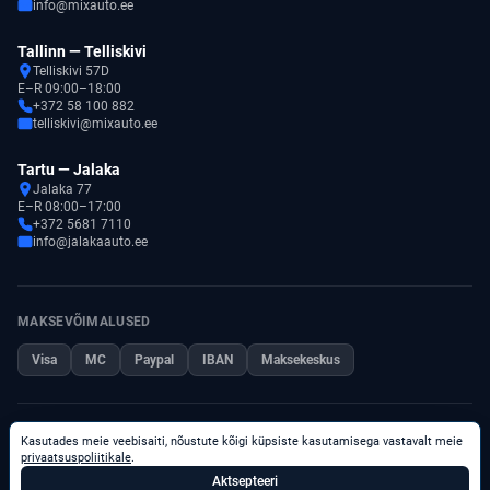
info@mixauto.ee
Tallinn — Telliskivi
Telliskivi 57D
E–R 09:00–18:00
+372 58 100 882
telliskivi@mixauto.ee
Tartu — Jalaka
Jalaka 77
E–R 08:00–17:00
+372 5681 7110
info@jalakaauto.ee
MAKSEVÕIMALUSED
Visa
MC
Paypal
IBAN
Maksekeskus
© 2026 Kõik õigused kaitstud.
Kasutades meie veebisaiti, nõustute kõigi küpsiste kasutamisega vastavalt meie
Privaatsuspoliitika
privaatsuspoliitikale
.
Aktsepteeri