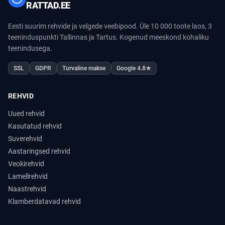
RATTAD.EE
Eesti suurim rehvide ja velgede veebipood. Üle 10 000 toote laos, 3
teeninduspunkti Tallinnas ja Tartus. Kogenud meeskond kohaliku
teenindusega.
SSL
GDPR
Turvaline makse
Google 4.8★
REHVID
Uued rehvid
Kasutatud rehvid
Suverehvid
Aastaringsed rehvid
Veokirehvid
Lamellrehvid
Naastrehvid
Klamberdatavad rehvid