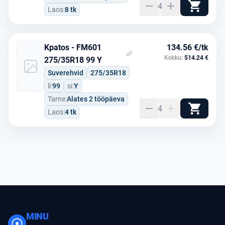
4
Laos:
8 tk
Kpatos - FM601
134.56 €/tk
Kokku:
514.24 €
275/35R18 99 Y
Suverehvid
275/35R18
li:
99
si:
Y
Tarne:
Alates 2 tööpäeva
4
Laos:
4 tk
MINU