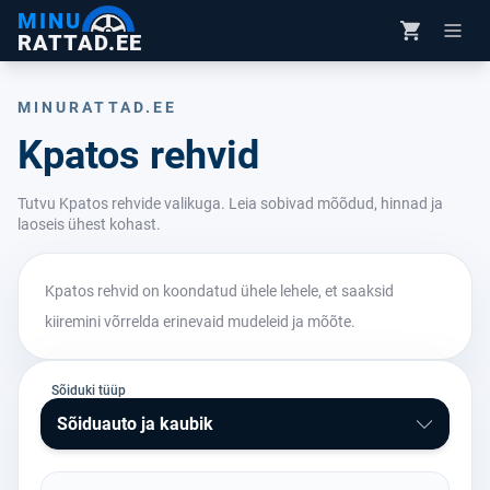
MINU
RATTAD.EE
MINURATTAD.EE
Kpatos rehvid
Tutvu Kpatos rehvide valikuga. Leia sobivad mõõdud, hinnad ja
laoseis ühest kohast.
Kpatos rehvid on koondatud ühele lehele, et saaksid
kiiremini võrrelda erinevaid mudeleid ja mõõte.
Sõiduki tüüp
Sõiduauto ja kaubik