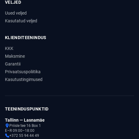
VELJED
Uued veljed
Kasutatud veljed
KLIENDITEENINDUS
KKK
Maksmine
Garantii
Privaatsuspoliitika
Kasutustingimused
TEENINDUSPUNKTID
Tallinn — Lasnamäe
Priisle tee 16 Box 1
E–R 09:00–18:00
+372 55 94 44 49