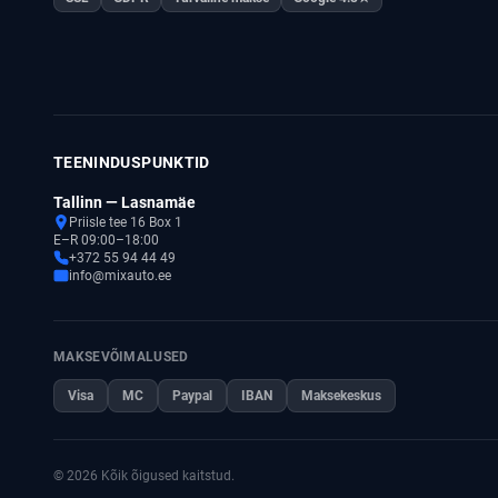
TEENINDUSPUNKTID
Tallinn — Lasnamäe
Priisle tee 16 Box 1
E–R 09:00–18:00
+372 55 94 44 49
info@mixauto.ee
MAKSEVÕIMALUSED
Visa
MC
Paypal
IBAN
Maksekeskus
© 2026 Kõik õigused kaitstud.