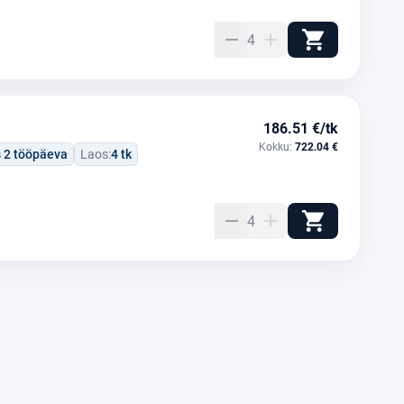
4
186.51 €/tk
Kokku:
722.04 €
s 2 tööpäeva
Laos:
4 tk
4