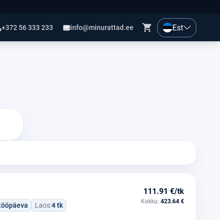
Est
+372 56 333 233
info@minurattad.ee
111.91 €/tk
Kokku:
423.64 €
 tööpäeva
Laos:
4 tk