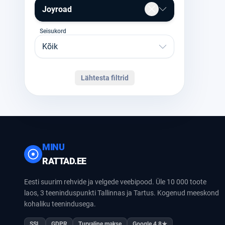
Joyroad
Seisukord
Kõik
Lähtesta filtrid
MINU
RATTAD.EE
Eesti suurim rehvide ja velgede veebipood. Üle 10 000 toote
laos, 3 teeninduspunkti Tallinnas ja Tartus. Kogenud meeskond
kohaliku teenindusega.
SSL
GDPR
Turvaline makse
Google 4.8★