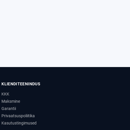
KLIENDITEENINDUS
KKK
Maksmine
Garantii
Privaatsuspoliitika
Kasutustingimused