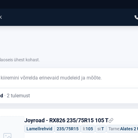
K
laoseis ühest kohast.
kiiremini võrrelda erinevaid mudeleid ja mõõte.
ed
· 2 tulemust
Joyroad - RX826 235/75R15 105 T
Lamellrehvid
235/75R15
li:
105
si:
T
Tarne:
Alates 2