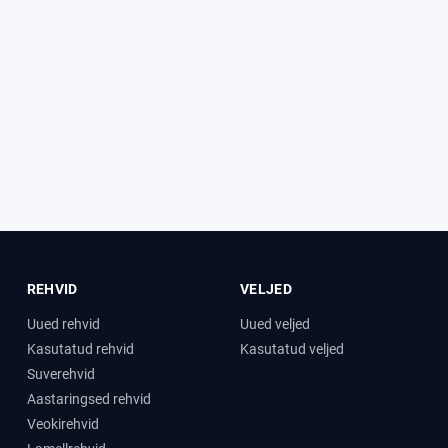
REHVID
VELJED
Uued rehvid
Uued veljed
Kasutatud rehvid
Kasutatud veljed
Suverehvid
Aastaringsed rehvid
Veokirehvid