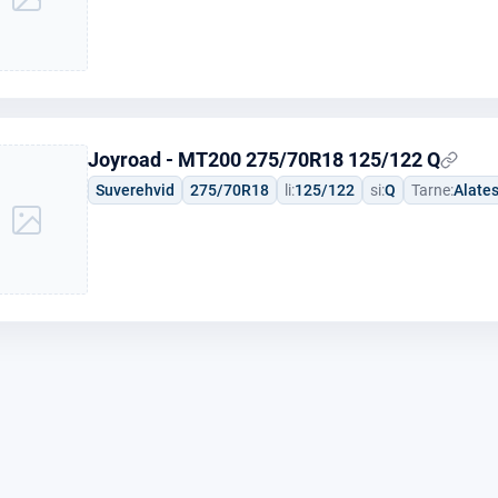
Joyroad - MT200 275/70R18 125/122 Q
Suverehvid
275/70R18
li:
125/122
si:
Q
Tarne:
Alate