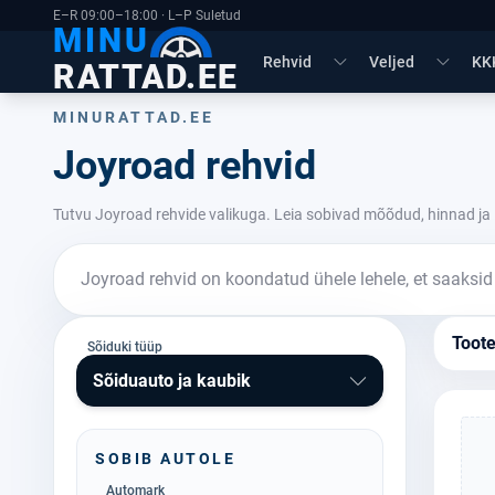
E–R 09:00–18:00 · L–P Suletud
MINU
Rehvid
Veljed
KK
RATTAD.EE
MINURATTAD.EE
Joyroad rehvid
Tutvu Joyroad rehvide valikuga. Leia sobivad mõõdud, hinnad ja 
Joyroad rehvid on koondatud ühele lehele, et saaksid 
Toot
Sõiduki tüüp
Sõiduauto ja kaubik
SOBIB AUTOLE
Automark