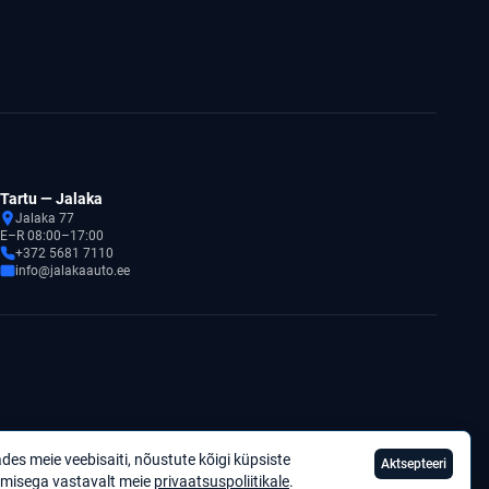
Tartu — Jalaka
Jalaka 77
E–R 08:00–17:00
+372 5681 7110
info@jalakaauto.ee
des meie veebisaiti, nõustute kõigi küpsiste
Aktsepteeri
Privaatsuspoliitika
misega vastavalt meie
privaatsuspoliitikale
.