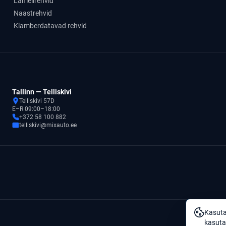
Lamellrehvid
Naastrehvid
Klamberdatavad rehvid
Tallinn — Telliskivi
Telliskivi 57D
E–R 09:00–18:00
+372 58 100 882
telliskivi@mixauto.ee
Kasuta
kasuta