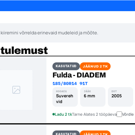
 kiiremini võrrelda erinevaid mudeleid ja mõõte.
 tulemust
KASUTATUD
JÄÄNUD 2 TK
Fulda - DIADEM
185/80R14 91T
HOOAEG
JÄÄK
DOT
Suvereh
6 mm
2005
vid
Ladu 2 tk
Tarne Alates 2 tööpäeva
Võrdle
KASUTATUD
JÄÄNUD 2 TK