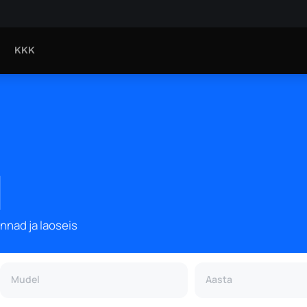
KKK
d
nnad ja laoseis
Mudel
Aasta
Mudel
Aasta