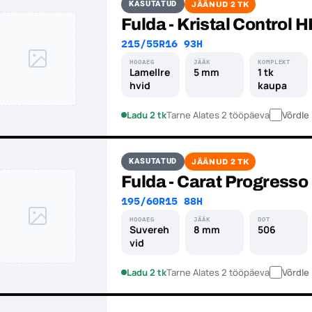
KASUTATUD
JÄÄNUD 2 TK
Fulda - Kristal Control 
215/55R16 93H
HOOAEG
JÄÄK
KOMPLEKT
Lamellre
5 mm
1 tk
hvid
kaupa
Ladu 2 tk
Tarne Alates 2 tööpäeva
Võrdle
KASUTATUD
JÄÄNUD 2 TK
Fulda - Carat Progresso
195/60R15 88H
HOOAEG
JÄÄK
DOT
Suvereh
8 mm
506
vid
Ladu 2 tk
Tarne Alates 2 tööpäeva
Võrdle