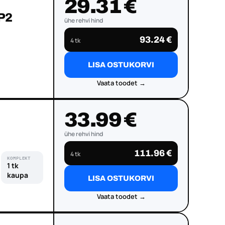
29.31 €
HP2
ühe rehvi hind
93.24 €
4 tk
LISA OSTUKORVI
Vaata toodet →
33.99 €
ühe rehvi hind
111.96 €
4 tk
KOMPLEKT
1 tk
kaupa
LISA OSTUKORVI
Vaata toodet →