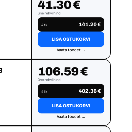
41.30 €
ühe rehvi hind
141.20 €
4 tk
LISA OSTUKORVI
Vaata toodet →
106.59 €
3
ühe rehvi hind
402.36 €
4 tk
LISA OSTUKORVI
Vaata toodet →