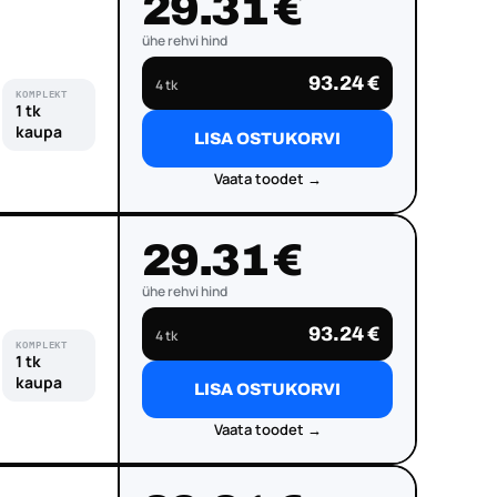
29.31 €
ühe rehvi hind
93.24 €
4 tk
KOMPLEKT
1 tk
kaupa
LISA OSTUKORVI
Vaata toodet →
29.31 €
ühe rehvi hind
93.24 €
4 tk
KOMPLEKT
1 tk
kaupa
LISA OSTUKORVI
Vaata toodet →