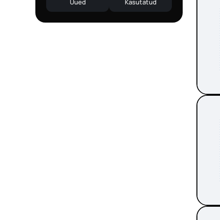
Uued
Kasutatud