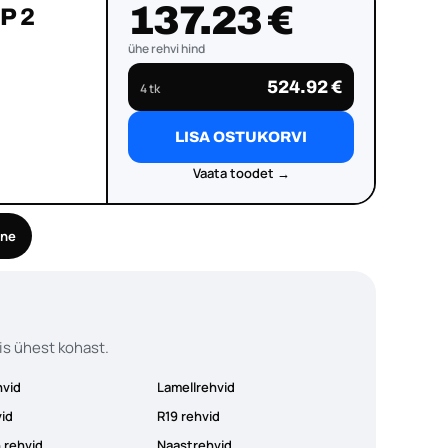
137.23 €
HP 2
ühe rehvi hind
524.92 €
4 tk
LISA OSTUKORVI
Vaata toodet →
ine
is ühest kohast.
hvid
Lamellrehvid
vid
R19 rehvid
 rehvid
Naastrehvid