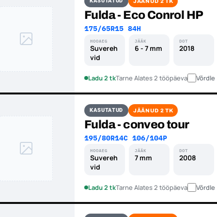
KASUTATUD
JÄÄNUD 2 TK
Fulda - Eco Conrol HP
175/65R15 84H
HOOAEG
JÄÄK
DOT
Suvereh
6 - 7 mm
2018
vid
Ladu 2 tk
Tarne Alates 2 tööpäeva
Võrdle
KASUTATUD
JÄÄNUD 2 TK
Fulda - conveo tour
195/80R14C 106/104P
HOOAEG
JÄÄK
DOT
Suvereh
7 mm
2008
vid
Ladu 2 tk
Tarne Alates 2 tööpäeva
Võrdle