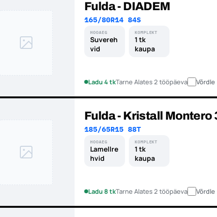
Fulda - DIADEM
165/80R14 84S
HOOAEG
KOMPLEKT
Suvereh
1 tk
vid
kaupa
Ladu 4 tk
Tarne Alates 2 tööpäeva
Võrdle
Fulda - Kristall Montero 
185/65R15 88T
HOOAEG
KOMPLEKT
Lamellre
1 tk
hvid
kaupa
Ladu 8 tk
Tarne Alates 2 tööpäeva
Võrdle