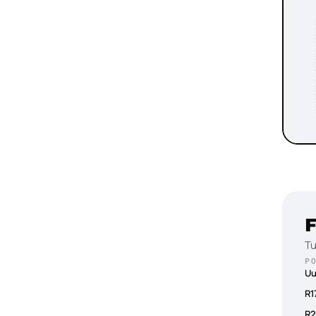
F
Tu
P
Uu
R1
R2