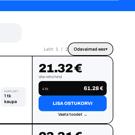
Odavaimad ees
Leht 1 / 2
▾
Järjesta tooted
21.32 €
ühe rehvi hind
61.28 €
4 tk
KOMPLEKT
1 tk
kaupa
LISA OSTUKORVI
Vaata toodet →