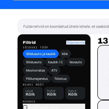
Fulda rehvid on koondatud ühele lehele, et saaksid
13
Filtrid
Tühjenda kõik
SÕIDUKI TÜÜP
Sõiduauto ja kaubik
Kõik
Sõiduauto
Kaubik / C
Veoauto
Mootorratas
ATV
Põllumajandus
Tööstus
REHVI MÕÕT
Laius
▾
Profiil
▾
Diam.
▾
Kõik
Kõik
Kõik
HOOAEG
Aastaringsed rehvid
4651