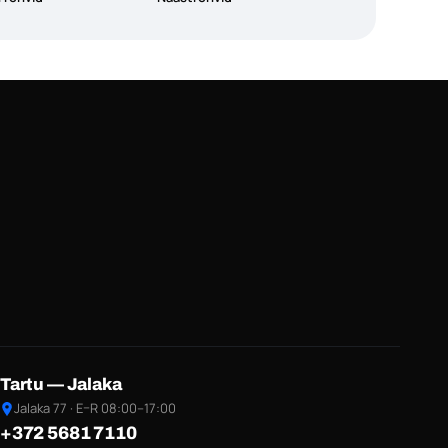
Tartu — Jalaka
Jalaka 77 · E–R 08:00–17:00
+372 5681 7110