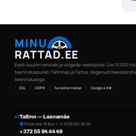
MINU
RATTAD.EE
Eesti suurim rehvide ja velgede veebipood. Üle 10 000 too
teeninduspunkti Tallinnas ja Tartus. Kogenud meeskond k
teenindusega.
SSL
GDPR
Turvaline makse
Google 4.8★
Tallinn — Lasnamäe
01
Priisle tee 16 Box 1 · E–R 09:00–18:00
+372 55 94 44 49