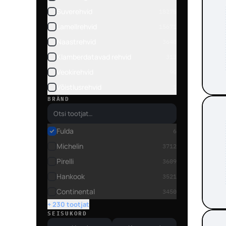
Suverehvid
18275
Lamellrehvid
15671
Naastrehvid
3640
Klamberdatavad rehvid
313
Veokirehvid
90
Võistlusrehvid
1
BRÄND
Fulda
6
Michelin
3712
Pirelli
3609
Hankook
3521
Continental
3450
+ 230 tootjat
SEISUKORD