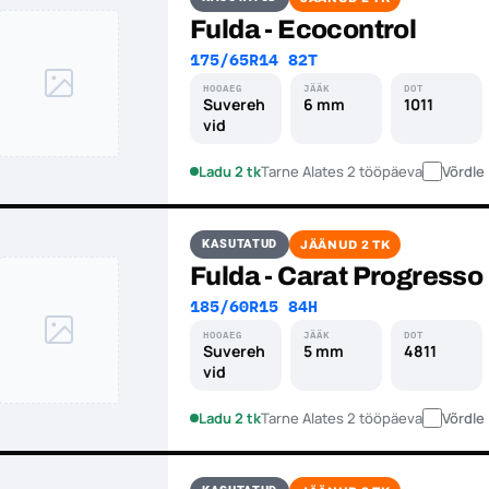
Fulda - Ecocontrol
175/65R14 82T
HOOAEG
JÄÄK
DOT
Suvereh
6 mm
1011
vid
Ladu 2 tk
Tarne Alates 2 tööpäeva
Võrdle
KASUTATUD
JÄÄNUD 2 TK
Fulda - Carat Progresso
185/60R15 84H
HOOAEG
JÄÄK
DOT
Suvereh
5 mm
4811
vid
Ladu 2 tk
Tarne Alates 2 tööpäeva
Võrdle