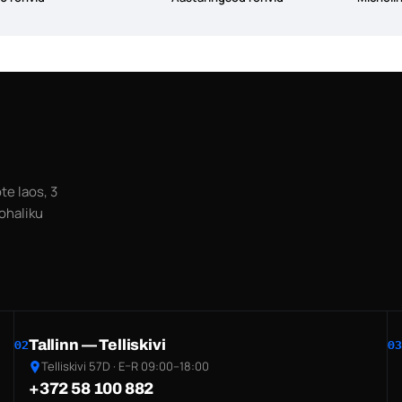
te laos, 3
ohaliku
Tallinn — Telliskivi
02
03
Telliskivi 57D · E–R 09:00–18:00
+372 58 100 882