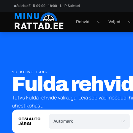
Suletud
E–R 09:00–18:00 · L–P Suletud
MINU
Rehvid
Veljed
RATTAD.EE
13 REHVI LAOS
Fulda rehvi
Tutvu Fulda rehvide valikuga. Leia sobivad mõõdud, hi
ühest kohast.
Automark
OTSI AUTO
Automark
JÄRGI