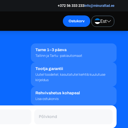
+372 56 333 233
info@minurattad.ee
Est
Ostukorv
Tarne 1–3 päeva
Tallinn ja Tartu · pakiautomaat
Tootja garantii
Uutel toodetel; kasutatutel kehtib kuulutuse
kirjeldus
Rehvivahetus kohapeal
Lisa ostukorvis
Põlvkond
Põlvkond