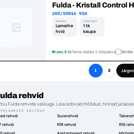
Fulda - Kristall Control 
205/55R16 91H
HOOAEG
KOMPLEKT
Lamellre
1 tk
hvid
kaupa
Ladu 8 tk
Tarne Alates 2 tööpäeva
Võrdle
Järgm
1
2
ulda rehvid
tvu Fulda rehvide valikuga. Leia sobivad mõõdud, hinnad ja laose
OPULAARSED VALIKUD
ed rehvid
Suverehvid
Talvere
7 rehvid
R18 rehvid
R16 reh
0 rehvid
Aastaringsed rehvid
Michelin