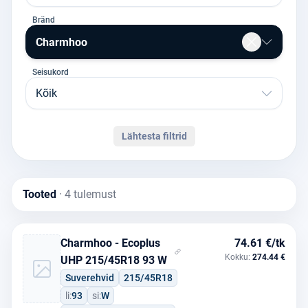
Bränd
Charmhoo
Seisukord
Kõik
Lähtesta filtrid
Tooted
· 4 tulemust
Charmhoo - Ecoplus
74.61 €/tk
Kokku:
274.44 €
UHP 215/45R18 93 W
Suverehvid
215/45R18
li:
93
si:
W