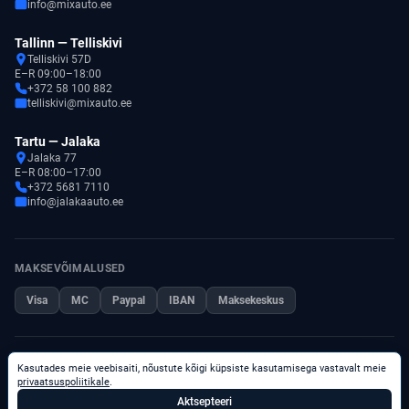
info@mixauto.ee
Tallinn — Telliskivi
Telliskivi 57D
E–R 09:00–18:00
+372 58 100 882
telliskivi@mixauto.ee
Tartu — Jalaka
Jalaka 77
E–R 08:00–17:00
+372 5681 7110
info@jalakaauto.ee
MAKSEVÕIMALUSED
Visa
MC
Paypal
IBAN
Maksekeskus
© 2026 Kõik õigused kaitstud.
Kasutades meie veebisaiti, nõustute kõigi küpsiste kasutamisega vastavalt meie
Privaatsuspoliitika
privaatsuspoliitikale
.
Aktsepteeri