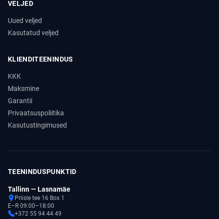
VELJED
Uued veljed
Kasutatud veljed
KLIENDITEENINDUS
KKK
Maksmine
Garantii
Privaatsuspoliitika
Kasutustingimused
TEENINDUSPUNKTID
Tallinn — Lasnamäe
Priisle tee 16 Box 1
E–R 09:00–18:00
+372 55 94 44 49