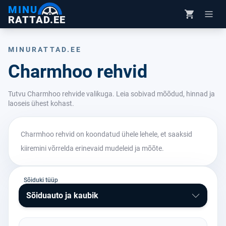
MINU
RATTAD.EE
MINURATTAD.EE
Charmhoo rehvid
Tutvu Charmhoo rehvide valikuga. Leia sobivad mõõdud, hinnad ja
laoseis ühest kohast.
Charmhoo rehvid on koondatud ühele lehele, et saaksid
kiiremini võrrelda erinevaid mudeleid ja mõõte.
Sõiduki tüüp
Sõiduauto ja kaubik