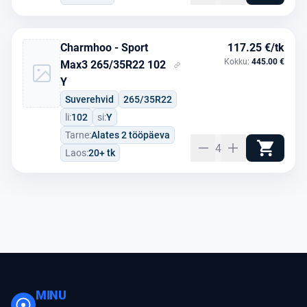
Charmhoo - Sport
117.25 €/tk
Kokku:
445.00 €
Max3 265/35R22 102
Y
Suverehvid
265/35R22
li:
102
si:
Y
Tarne:
Alates 2 tööpäeva
4
Laos:
20+ tk
MINU