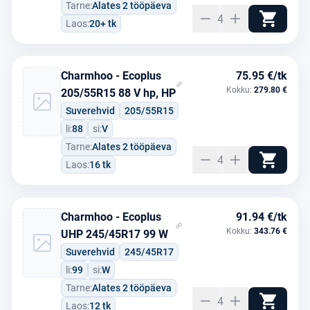
Tarne:
Alates 2 tööpäeva
4
Laos:
20+ tk
Charmhoo - Ecoplus
75.95 €/tk
Kokku:
279.80 €
205/55R15 88 V hp, HP
Suverehvid
205/55R15
li:
88
si:
V
Tarne:
Alates 2 tööpäeva
4
Laos:
16 tk
Charmhoo - Ecoplus
91.94 €/tk
Kokku:
343.76 €
UHP 245/45R17 99 W
Suverehvid
245/45R17
li:
99
si:
W
Tarne:
Alates 2 tööpäeva
4
Laos:
12 tk