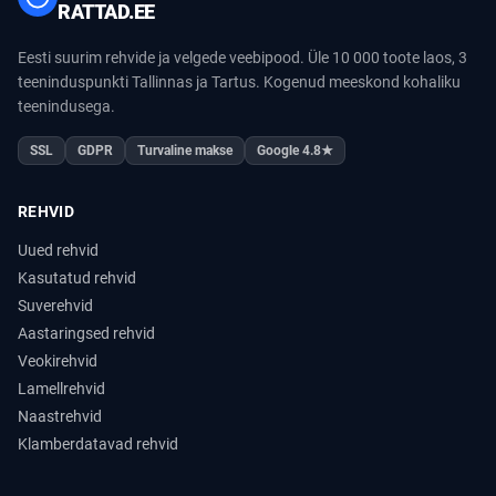
RATTAD.EE
Eesti suurim rehvide ja velgede veebipood. Üle 10 000 toote laos, 3
teeninduspunkti Tallinnas ja Tartus. Kogenud meeskond kohaliku
teenindusega.
SSL
GDPR
Turvaline makse
Google 4.8★
REHVID
Uued rehvid
Kasutatud rehvid
Suverehvid
Aastaringsed rehvid
Veokirehvid
Lamellrehvid
Naastrehvid
Klamberdatavad rehvid