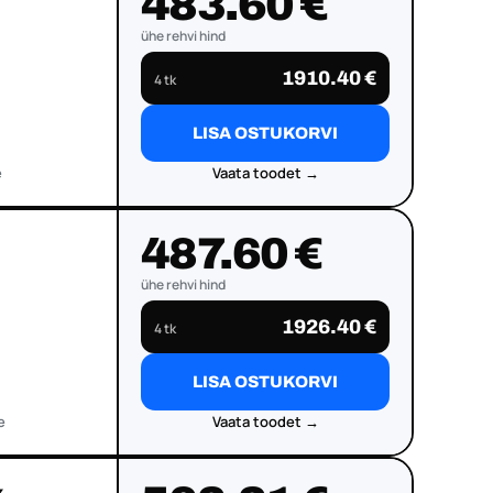
483.60 €
ühe rehvi hind
1910.40 €
4 tk
LISA OSTUKORVI
e
Vaata toodet →
487.60 €
ühe rehvi hind
1926.40 €
4 tk
LISA OSTUKORVI
e
Vaata toodet →