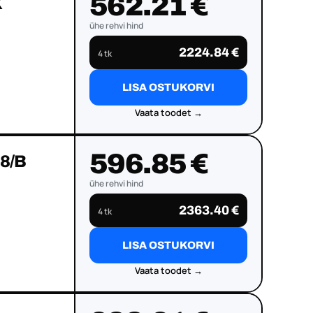
562.21 €
X
ühe rehvi hind
2224.84 €
4 tk
LISA OSTUKORVI
Vaata toodet →
596.85 €
8/B
ühe rehvi hind
2363.40 €
4 tk
LISA OSTUKORVI
Vaata toodet →