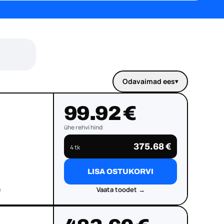
Odavaimad ees
▾
Järjesta tooted
99.92 €
ühe rehvi hind
375.68 €
4 tk
LISA OSTUKORVI
e
Vaata toodet →