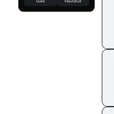
Uued
Kasutatud