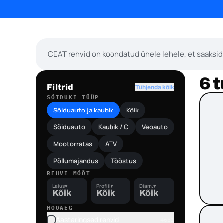
CEAT rehvid on koondatud ühele lehele, et saaksid 
6 
Filtrid
Tühjenda kõik
SÕIDUKI TÜÜP
Sõiduauto ja kaubik
Kõik
Sõiduauto
Kaubik / C
Veoauto
Mootorratas
ATV
Põllumajandus
Tööstus
REHVI MÕÕT
Laius
▾
Profiil
▾
Diam.
▾
Kõik
Kõik
Kõik
HOOAEG
Aastaringsed rehvid
4651