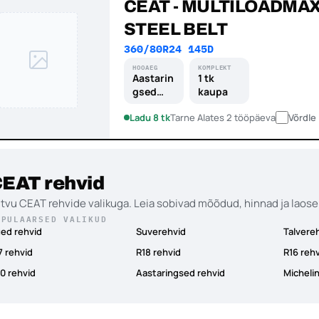
CEAT - MULTILOADMA
STEEL BELT
360/80R24 145D
HOOAEG
KOMPLEKT
Aastarin
1 tk
gsed
kaupa
rehvid
Ladu 8 tk
Tarne Alates 2 tööpäeva
Võrdle
EAT rehvid
tvu CEAT rehvide valikuga. Leia sobivad mõõdud, hinnad ja laose
OPULAARSED VALIKUD
ed rehvid
Suverehvid
Talvere
7 rehvid
R18 rehvid
R16 reh
0 rehvid
Aastaringsed rehvid
Michelin