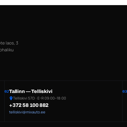
te laos, 3
ohaliku
Tallinn — Telliskivi
02
03
Telliskivi 57D · E–R 09:00–18:00
+372 58 100 882
telliskivi@mixauto.ee