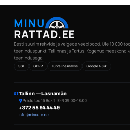
MINU
RATTAD.EE
Eesti suurim rehvide ja velgede veebipood. Üle 10 000 too
teeninduspunkti Tallinnas ja Tartus. Kogenud meeskond k
teenindusega.
SSL
GDPR
Turvaline makse
Google 4.8★
Tallinn — Lasnamäe
01
Priisle tee 16 Box 1 · E–R 09:00–18:00
+372 55 94 44 49
info@mixauto.ee