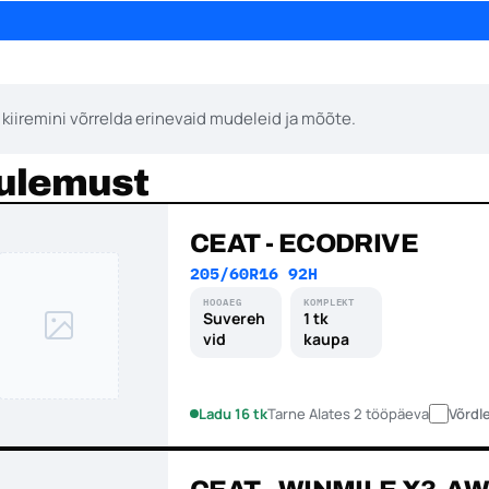
kiiremini võrrelda erinevaid mudeleid ja mõõte.
tulemust
CEAT - ECODRIVE
205/60R16 92H
HOOAEG
KOMPLEKT
Suvereh
1 tk
vid
kaupa
Ladu 16 tk
Tarne Alates 2 tööpäeva
Võrdl