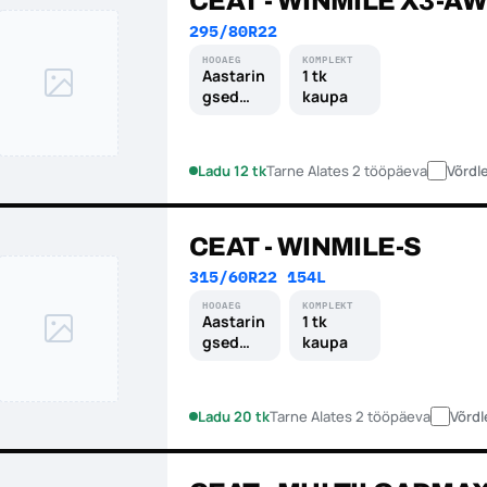
CEAT - WINMILE X3-AW
295/80R22
HOOAEG
KOMPLEKT
Aastarin
1 tk
gsed
kaupa
rehvid
Ladu 12 tk
Tarne Alates 2 tööpäeva
Võrdl
CEAT - WINMILE-S
315/60R22 154L
HOOAEG
KOMPLEKT
Aastarin
1 tk
gsed
kaupa
rehvid
Ladu 20 tk
Tarne Alates 2 tööpäeva
Võrdl