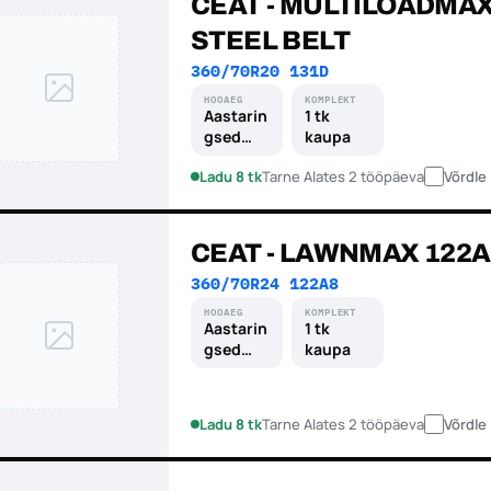
CEAT - MULTILOADMA
STEEL BELT
360/70R20 131D
HOOAEG
KOMPLEKT
Aastarin
1 tk
gsed
kaupa
rehvid
Ladu 8 tk
Tarne Alates 2 tööpäeva
Võrdle
CEAT - LAWNMAX 122A
360/70R24 122A8
HOOAEG
KOMPLEKT
Aastarin
1 tk
gsed
kaupa
rehvid
Ladu 8 tk
Tarne Alates 2 tööpäeva
Võrdle