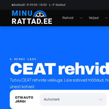
Suletud
E–R 09:00–18:00 · L–P Suletud
MINU
Rehvid
Veljed
RATTAD.EE
6 REHVI LAOS
CEAT rehvi
Tutvu CEAT rehvide valikuga. Leia sobivad mõõdud, hi
ühest kohast.
Automark
OTSI AUTO
Automark
JÄRGI