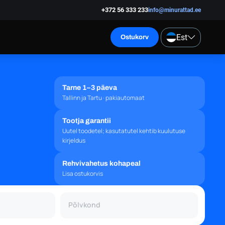
+372 56 333 233
info@minurattad.ee
Est
Ostukorv
Tarne 1–3 päeva
Tallinn ja Tartu · pakiautomaat
Tootja garantii
Uutel toodetel; kasutatutel kehtib kuulutuse
kirjeldus
Rehvivahetus kohapeal
Lisa ostukorvis
Põlvkond
Põlvkond