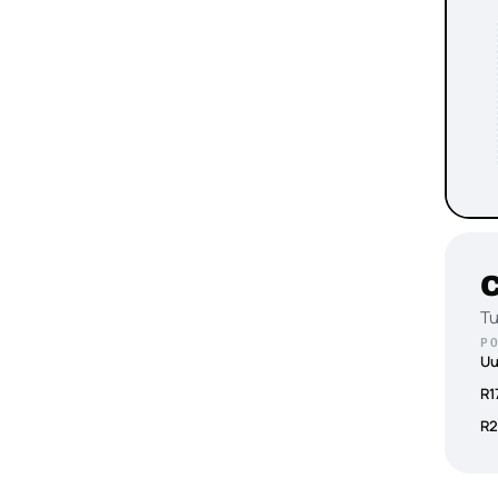
C
Tu
P
Uu
R1
R2