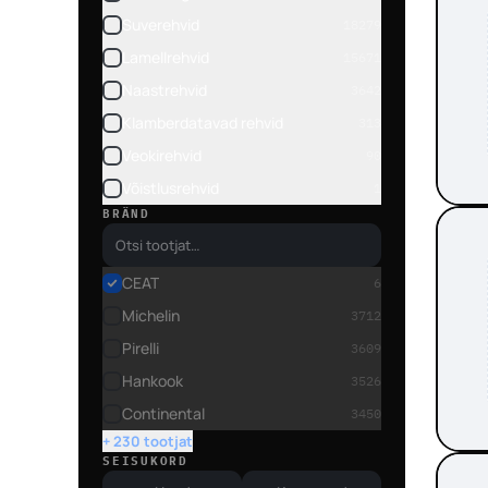
Suverehvid
18279
Lamellrehvid
15671
Naastrehvid
3642
Klamberdatavad rehvid
313
Veokirehvid
90
Võistlusrehvid
1
BRÄND
CEAT
6
Michelin
3712
Pirelli
3609
Hankook
3526
Continental
3450
+ 230 tootjat
SEISUKORD