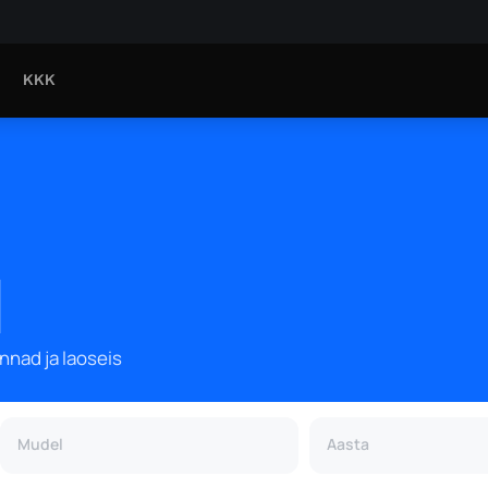
KKK
d
nnad ja laoseis
Mudel
Aasta
Mudel
Aasta