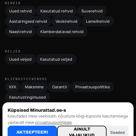
REHVID
Uued rehvid
Kasutatud rehvid
Suverehvid
Aastaringsed rehvid
Veokirehvid
Lamellrehvid
Naastrehvid
Klamberdatavad rehvid
VELJED
Uued veljed
Kasutatud veljed
KLIENDITEENINDUS
KKK
Maksmine
Garantii
Privaatsuspoliitika
Kasutustingimused
Küpsised Minurattad.ee-s
Kasutades meie veebisaiti, nõustute kõigi küpsiste kasutamisega
vastavalt meie
privaatsuspoliitikale
.
MAKSEVÕIMALUSED
Visa
MC
Paypal
IBAN
AINULT
Maksekeskus
Seaded
AKTSEPTEERI
VAJALIKUD