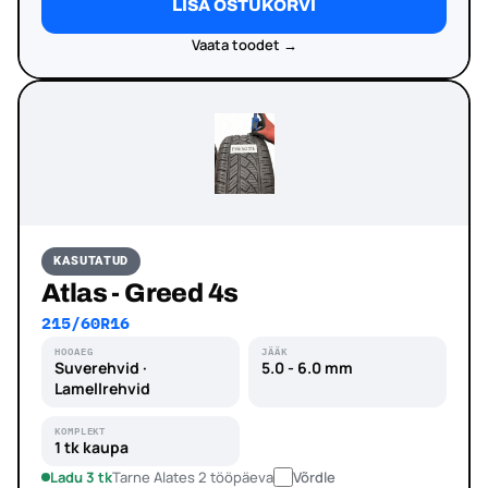
LISA OSTUKORVI
Vaata toodet →
KASUTATUD
Atlas - Greed 4s
215/60R16
HOOAEG
JÄÄK
Suverehvid ·
5.0 - 6.0 mm
Lamellrehvid
KOMPLEKT
1 tk kaupa
Ladu 3 tk
Tarne Alates 2 tööpäeva
Võrdle