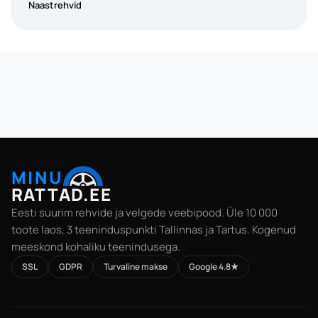
Naastrehvid
MINU
RATTAD.EE
Eesti suurim rehvide ja velgede veebipood. Üle 10 000
toote laos, 3 teeninduspunkti Tallinnas ja Tartus. Kogenud
meeskond kohaliku teenindusega.
SSL
GDPR
Turvaline makse
Google 4.8★