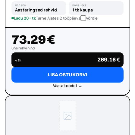
HOOAEG
KOMPLEKT
Aastaringsed rehvid
1 tk kaupa
Ladu 20+ tk
Tarne Alates 2 tööpäeva
Võrdle
73.29 €
ühe rehvi hind
269.16 €
4 tk
LISA OSTUKORVI
Vaata toodet →