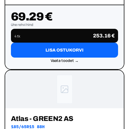
69.29 €
ühe rehvi hind
253.16 €
4 tk
LISA OSTUKORVI
Vaata toodet →
Atlas - GREEN2 AS
185/65R15 88H