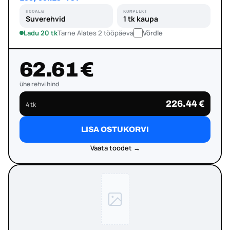
HOOAEG
KOMPLEKT
Suverehvid
1 tk kaupa
Ladu 20 tk
Tarne Alates 2 tööpäeva
Võrdle
62.61 €
ühe rehvi hind
226.44 €
4 tk
LISA OSTUKORVI
Vaata toodet →