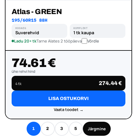
Atlas - GREEN
195/60R15 88H
HOOAEG
KOMPLEKT
Suverehvid
1 tk kaupa
Ladu 20+ tk
Tarne Alates 2 tööpäeva
Võrdle
74.61 €
ühe rehvi hind
274.44 €
4 tk
LISA OSTUKORVI
Vaata toodet →
Järgmine
1
2
3
5