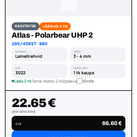
KASUTATUD
JÄÄNUD 2 TK
Atlas - Polarbear UHP 2
205/45R17 88V
HOOAEG
JÄÄK
Lamellrehvid
3 - 4 mm
DOT
KOMPLEKT
3022
1 tk kaupa
Ladu 2 tk
Tarne Alates 2 tööpäeva
Võrdle
22.65 €
ühe rehvi hind
66.60 €
4 tk