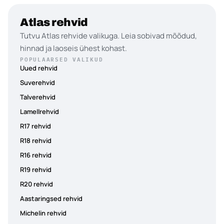
Atlas rehvid
Tutvu Atlas rehvide valikuga. Leia sobivad mõõdud,
hinnad ja laoseis ühest kohast.
POPULAARSED VALIKUD
Uued rehvid
Suverehvid
Talverehvid
Lamellrehvid
R17 rehvid
R18 rehvid
R16 rehvid
R19 rehvid
R20 rehvid
Aastaringsed rehvid
Michelin rehvid