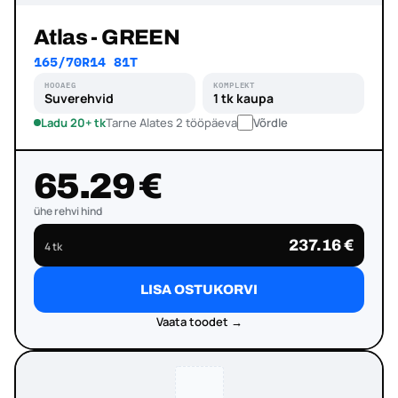
Atlas - GREEN
165/70R14 81T
HOOAEG
KOMPLEKT
Suverehvid
1 tk kaupa
Ladu 20+ tk
Tarne Alates 2 tööpäeva
Võrdle
65.29 €
ühe rehvi hind
237.16 €
4 tk
LISA OSTUKORVI
Vaata toodet →