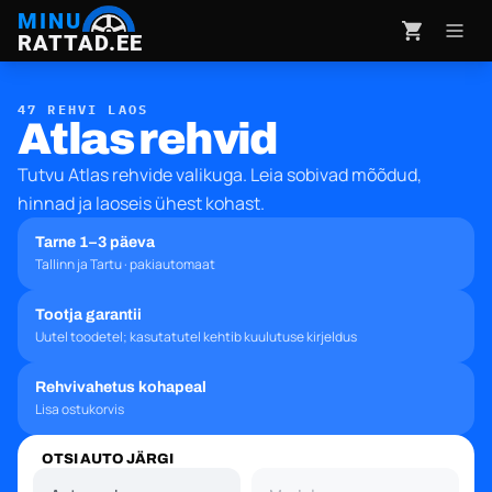
MINU
RATTAD.EE
47 REHVI LAOS
Atlas rehvid
Tutvu Atlas rehvide valikuga. Leia sobivad mõõdud,
hinnad ja laoseis ühest kohast.
Tarne 1–3 päeva
Tallinn ja Tartu · pakiautomaat
Tootja garantii
Uutel toodetel; kasutatutel kehtib kuulutuse kirjeldus
Rehvivahetus kohapeal
Lisa ostukorvis
OTSI AUTO JÄRGI
Automark
Mudel