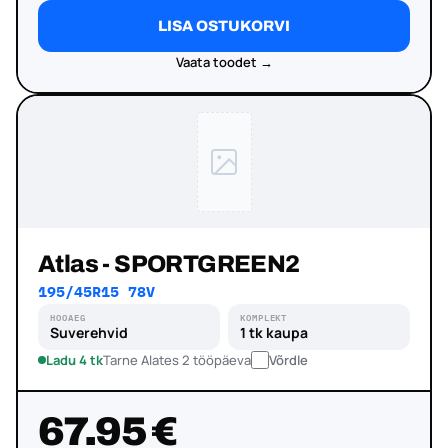
LISA OSTUKORVI
Vaata toodet →
Atlas - SPORTGREEN2
195/45R15 78V
HOOAEG
KOMPLEKT
Suverehvid
1 tk kaupa
Ladu 4 tk
Tarne Alates 2 tööpäeva
Võrdle
67.95 €