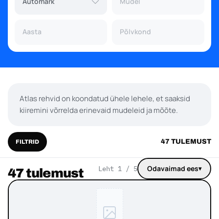
Automark
Mudel
Aasta
Põlvkond
Aasta
Põlvkond
Atlas rehvid on koondatud ühele lehele, et saaksid
kiiremini võrrelda erinevaid mudeleid ja mõõte.
47 TULEMUST
FILTRID
Odavaimad ees
Leht 1 / 5
▾
47 tulemust
Järjesta tooted