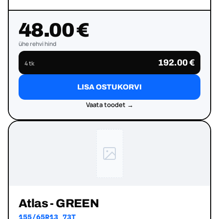
48.00 €
ühe rehvi hind
192.00 €
4 tk
LISA OSTUKORVI
Vaata toodet →
Atlas - GREEN
155/65R13 73T