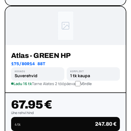
Atlas - GREEN HP
175/80R14 88T
HOOAEG
KOMPLEKT
Suverehvid
1 tk kaupa
Ladu 16 tk
Tarne Alates 2 tööpäeva
Võrdle
67.95 €
ühe rehvi hind
247.80 €
4 tk