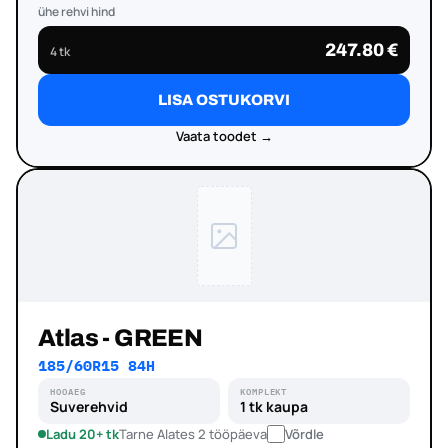
ühe rehvi hind
247.80 €
4 tk
LISA OSTUKORVI
Vaata toodet →
Atlas - GREEN
185/60R15 84H
HOOAEG
KOMPLEKT
Suverehvid
1 tk kaupa
Ladu 20+ tk
Tarne Alates 2 tööpäeva
Võrdle