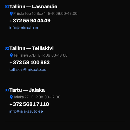
Tallinn — Lasnamäe
01
Priisle tee 16 Box 1 · E–R 09:00–18:00
+372 55 94 44 49
info@mixauto.ee
Tallinn — Telliskivi
02
Telliskivi 57D · E–R 09:00–18:00
+372 58 100 882
telliskivi@mixauto.ee
Tartu — Jalaka
03
Jalaka 77 · E–R 08:00–17:00
+372 5681 7110
info@jalakaauto.ee