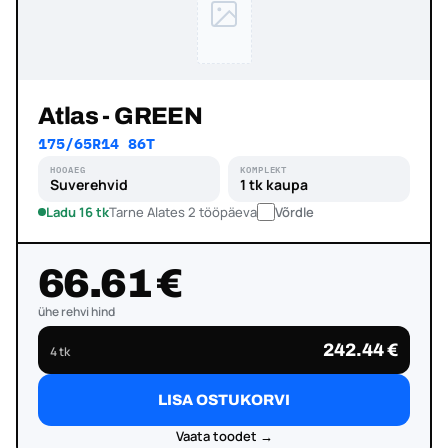
Atlas - GREEN
175/65R14 86T
HOOAEG
KOMPLEKT
Suverehvid
1 tk kaupa
Ladu 16 tk
Tarne Alates 2 tööpäeva
Võrdle
66.61 €
ühe rehvi hind
242.44 €
4 tk
LISA OSTUKORVI
Vaata toodet →